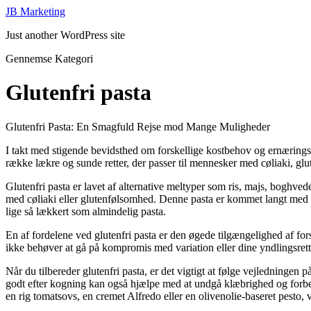
JB Marketing
Just another WordPress site
Gennemse Kategori
Glutenfri pasta
Glutenfri Pasta: En Smagfuld Rejse mod Mange Muligheder
I takt med stigende bevidsthed om forskellige kostbehov og ernæringspr
række lækre og sunde retter, der passer til mennesker med cøliaki, glu
Glutenfri pasta er lavet af alternative meltyper som ris, majs, boghved
med cøliaki eller glutenfølsomhed. Denne pasta er kommet langt med h
lige så lækkert som almindelig pasta.
En af fordelene ved glutenfri pasta er den øgede tilgængelighed af fors
ikke behøver at gå på kompromis med variation eller dine yndlingsretter
Når du tilbereder glutenfri pasta, er det vigtigt at følge vejledningen
godt efter kogning kan også hjælpe med at undgå klæbrighed og forbed
en rig tomatsovs, en cremet Alfredo eller en olivenolie-baseret pesto,