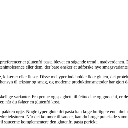
æferencer er glutenfri pasta blevet en stigende trend i madverdenen. Dett
tenintolerance eller dem, der bare ønsker at udforske nye smagsvariante
e, kikærter eller linser. Disse meltyper indeholder ikke gluten, det prot
ensyn til tekstur og smag, og moderne produktionsmetoder har gjort det 
kellige varianter. Fra penne og spaghetti til fettuccine og gnocchi, er d
, når du følger en glutenfri kost.
 på pakken nøje. Nogle typer glutenfri pasta kan koge hurtigere end almi
re teksturen. Når det kommer til saucer, kan du bruge præcis de samme o
 vil saucerne komplementere den glutenfri pasta perfekt.