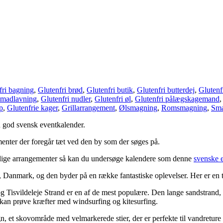
fri bagning
,
Glutenfri brød
,
Glutenfri butik
,
Glutenfri butterdej
,
Glutenf
 madlavning
,
Glutenfri nudler
,
Glutenfri øl
,
Glutenfri pålægskagemand
p
,
Glutenfrie kager
,
Grillarrangement
,
Ølsmagning
,
Romsmagning
,
Sma
en god svensk eventkalender.
menter der foregår tæt ved den by som der søges på.
 billige arrangementer så kan du undersøge kalendere som denne
svenske 
Danmark, og den byder på en række fantastiske oplevelser. Her er en t
g Tisvildeleje Strand er en af de mest populære. Den lange sandstrand, o
r kan prøve kræfter med windsurfing og kitesurfing.
n, et skovområde med velmarkerede stier, der er perfekte til vandretur