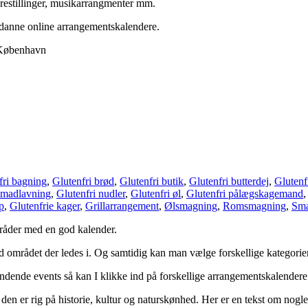
orestillinger, musikarrangmenter mm.
sådanne online arrangementskalendere.
 København
fri bagning
,
Glutenfri brød
,
Glutenfri butik
,
Glutenfri butterdej
,
Glutenf
 madlavning
,
Glutenfri nudler
,
Glutenfri øl
,
Glutenfri pålægskagemand
p
,
Glutenfrie kager
,
Grillarrangement
,
Ølsmagning
,
Romsmagning
,
Sma
mråder med en god kalender.
 området der ledes i. Og samtidig kan man vælge forskellige kategorie
pændende events så kan I klikke ind på forskellige arrangementskalende
n er rig på historie, kultur og naturskønhed. Her er en tekst om nogle 