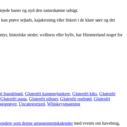
lejede baner og nyd den naturskønne udsigt.
kan prøve sejlads, kajakroning eller fiskeri i de klare søer og det
tyr, historiske steder, wellness eller byliv, har Himmerland noget for
ri franskbrød
,
Glutenfri kammerjunkere
,
Glutenfri kiks
,
Glutenfri
,
Glutenfri pasta
,
Glutenfri pilsner
,
Glutenfri rugbrød
,
Glutenfri
gsprøver
,
Uncategorized
,
Whiskeysmagning
alendere som denne arrangementskalender
med events om havebrug,