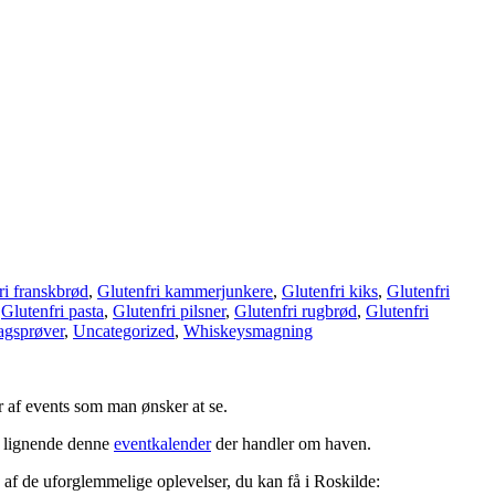
ri franskbrød
,
Glutenfri kammerjunkere
,
Glutenfri kiks
,
Glutenfri
,
Glutenfri pasta
,
Glutenfri pilsner
,
Glutenfri rugbrød
,
Glutenfri
gsprøver
,
Uncategorized
,
Whiskeysmagning
r af events som man ønsker at se.
re lignende denne
eventkalender
der handler om haven.
af de uforglemmelige oplevelser, du kan få i Roskilde: