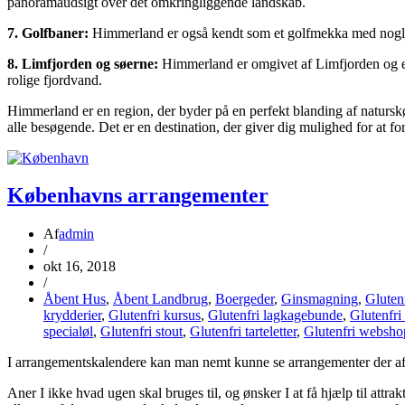
panoramaudsigt over det omkringliggende landskab.
7. Golfbaner:
Himmerland er også kendt som et golfmekka med nogle a
8. Limfjorden og søerne:
Himmerland er omgivet af Limfjorden og et væ
rolige fjordvand.
Himmerland er en region, der byder på en perfekt blanding af naturskøn
alle besøgende. Det er en destination, der giver dig mulighed for at f
Københavns arrangementer
Af
admin
/
okt 16, 2018
/
Åbent Hus
,
Åbent Landbrug
,
Boergeder
,
Ginsmagning
,
Gluten
krydderier
,
Glutenfri kursus
,
Glutenfri lagkagebunde
,
Glutenfri
specialøl
,
Glutenfri stout
,
Glutenfri tarteletter
,
Glutenfri websho
I arrangementskalendere kan man nemt kunne se arrangementer der af
Aner I ikke hvad ugen skal bruges til, og ønsker I at få hjælp til attra