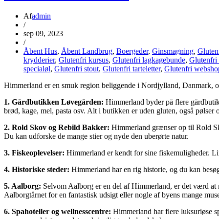
Af
admin
/
sep 09, 2023
/
Åbent Hus
,
Åbent Landbrug
,
Boergeder
,
Ginsmagning
,
Gluten
krydderier
,
Glutenfri kursus
,
Glutenfri lagkagebunde
,
Glutenfri
specialøl
,
Glutenfri stout
,
Glutenfri tarteletter
,
Glutenfri websho
Himmerland er en smuk region beliggende i Nordjylland, Danmark, og 
1. Gårdbutikken Løvegården:
Himmerland byder på flere gårdbutik
brød, kage, mel, pasta osv. Alt i butikken er uden gluten, også pølse
2. Rold Skov og Rebild Bakker:
Himmerland grænser op til Rold Sko
Du kan udforske de mange stier og nyde den uberørte natur.
3. Fiskeoplevelser:
Himmerland er kendt for sine fiskemuligheder. Limf
4. Historiske steder:
Himmerland har en rig historie, og du kan besøge
5. Aalborg:
Selvom Aalborg er en del af Himmerland, er det værd at n
Aalborgtårnet for en fantastisk udsigt eller nogle af byens mange muse
6. Spahoteller og wellnesscentre:
Himmerland har flere luksuriøse s