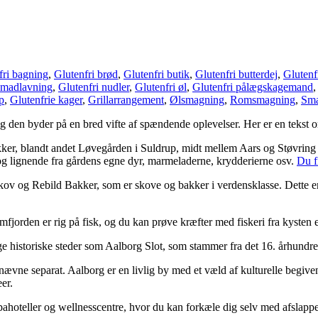
fri bagning
,
Glutenfri brød
,
Glutenfri butik
,
Glutenfri butterdej
,
Glutenf
 madlavning
,
Glutenfri nudler
,
Glutenfri øl
,
Glutenfri pålægskagemand
p
,
Glutenfrie kager
,
Grillarrangement
,
Ølsmagning
,
Romsmagning
,
Sma
den byder på en bred vifte af spændende oplevelser. Her er en tekst o
ker, blandt andet Løvegården i Suldrup, midt mellem Aars og Støvring
r og lignende fra gårdens egne dyr, marmeladerne, krydderierne osv.
Du f
v og Rebild Bakker, som er skove og bakker i verdensklasse. Dette er 
jorden er rig på fisk, og du kan prøve kræfter med fiskeri fra kysten el
 historiske steder som Aalborg Slot, som stammer fra det 16. århundrede
ævne separat. Aalborg er en livlig by med et væld af kulturelle begive
er.
pahoteller og wellnesscentre, hvor du kan forkæle dig selv med afsla