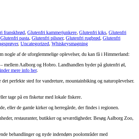
ri franskbrød
,
Glutenfri kammerjunkere
,
Glutenfri kiks
,
Glutenfri
,
Glutenfri pasta
,
Glutenfri pilsner
,
Glutenfri rugbrød
,
Glutenfri
gsprøver
,
Uncategorized
,
Whiskeysmagning
m nogle af de uforglemmelige oplevelser, du kan få i Himmerland:
 – mellem Aalborg og Hobro. Landhandlen byder på glutenfri øl,
inder mere info her
.
det perfekte sted for vandreture, mountainbiking og naturoplevelser.
ler tage på en fisketur med lokale fiskere.
, eller de gamle kirker og herregårde, der findes i regionen.
nheder, restauranter, butikker og seværdigheder. Besøg Aalborg Zoo,
ppende behandlinger og nyde indendørs poolområder med