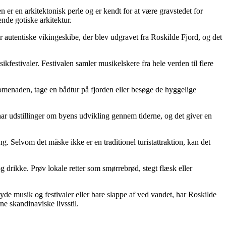
er en arkitektonisk perle og er kendt for at være gravstedet for
de gotiske arkitektur.
autentiske vikingeskibe, der blev udgravet fra Roskilde Fjord, og det
estivaler. Festivalen samler musikelskere fra hele verden til flere
romenaden, tage en bådtur på fjorden eller besøge de hyggelige
ar udstillinger om byens udvikling gennem tiderne, og det giver en
g. Selvom det måske ikke er en traditionel turistattraktion, kan det
drikke. Prøv lokale retter som smørrebrød, stegt flæsk eller
nyde musik og festivaler eller bare slappe af ved vandet, har Roskilde
e skandinaviske livsstil.