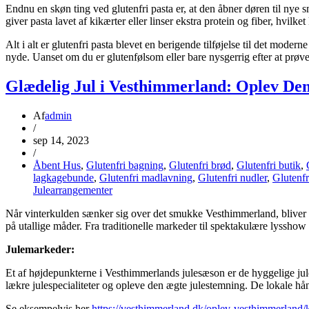
Endnu en skøn ting ved glutenfri pasta er, at den åbner døren til nye 
giver pasta lavet af kikærter eller linser ekstra protein og fiber, hvilk
Alt i alt er glutenfri pasta blevet en berigende tilføjelse til det mo
nyde. Uanset om du er glutenfølsom eller bare nysgerrig efter at prøve 
Glædelig Jul i Vesthimmerland: Oplev Den
Af
admin
/
sep 14, 2023
/
Åbent Hus
,
Glutenfri bagning
,
Glutenfri brød
,
Glutenfri butik
,
lagkagebunde
,
Glutenfri madlavning
,
Glutenfri nudler
,
Glutenfr
Julearrangementer
Når vinterkulden sænker sig over det smukke Vesthimmerland, bliver om
på utallige måder. Fra traditionelle markeder til spektakulære lysshow
Julemarkeder:
Et af højdepunkterne i Vesthimmerlands julesæson er de hyggelige jul
lækre julespecialiteter og opleve den ægte julestemning. De lokale 
Se eksempelvis her
https://vesthimmerland.dk/oplev-vesthimmerlan