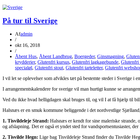
På tur til Sverige
Af
admin
/
okt 16, 2018
/
Åbent Hus
,
Åbent Landbrug
,
Boergeder
,
Ginsmagning
,
Gluten
krydderier
,
Glutenfri kursus
,
Glutenfri lagkagebunde
,
Glutenfri
specialøl
,
Glutenfri stout
,
Glutenfri tarteletter
,
Glutenfri websho
I vil let se oplevelser som afvikles tæt på bestemte steder i Sverige i 
I arrangementskalendere for sverige vil man hurtigt kunne se arrange
Ved du ikke hvad helligdagen skal bruges til, og vil I at få hjælp til
Halsnæs er en smuk kommune beliggende i det nordvestlige Sjælland, 
1. Tisvildeleje Strand:
Halsnæs er kendt for sine maleriske strande, o
og afslapning. Det er også et yndet sted for vandsportsentusiaster, de
2. Tisvilde Hegn:
Lige bag Tisvildeleje Strand finder du Tisvilde Heg