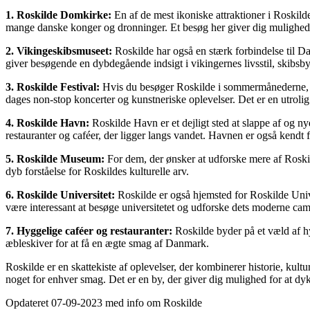
1. Roskilde Domkirke:
En af de mest ikoniske attraktioner i Roskild
mange danske konger og dronninger. Et besøg her giver dig mulighed 
2. Vikingeskibsmuseet:
Roskilde har også en stærk forbindelse til D
giver besøgende en dybdegående indsigt i vikingernes livsstil, skibsby
3. Roskilde Festival:
Hvis du besøger Roskilde i sommermånederne, bør
dages non-stop koncerter og kunstneriske oplevelser. Det er en utrolig
4. Roskilde Havn:
Roskilde Havn er et dejligt sted at slappe af og n
restauranter og caféer, der ligger langs vandet. Havnen er også kendt 
5. Roskilde Museum:
For dem, der ønsker at udforske mere af Roskil
dyb forståelse for Roskildes kulturelle arv.
6. Roskilde Universitet:
Roskilde er også hjemsted for Roskilde Univer
være interessant at besøge universitetet og udforske dets moderne c
7. Hyggelige caféer og restauranter:
Roskilde byder på et væld af hy
æbleskiver for at få en ægte smag af Danmark.
Roskilde er en skattekiste af oplevelser, der kombinerer historie, kult
noget for enhver smag. Det er en by, der giver dig mulighed for at dy
Opdateret 07-09-2023 med info om Roskilde