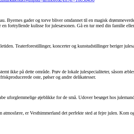
veau. Byernes gader og torve bliver omdannet til en magisk drømmeverd
n fortryllende kulisse for julesæsonen. Gå en tur med din familie eller 
etiden. Teaterforestillinger, koncerter og kunstudstillinger beriger jule
mt ikke på dette område. Prøv de lokale julespecialiteter, såsom æblesk
riskproducerede oste, pølser og andre delikatesser.
 skabe uforglemmelige øjeblikke for de små. Udover besøget hos juleman
rm atmosfære, er Vesthimmerland det perfekte sted at fejre julen. Kom o