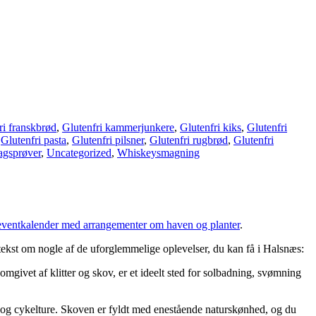
ri franskbrød
,
Glutenfri kammerjunkere
,
Glutenfri kiks
,
Glutenfri
,
Glutenfri pasta
,
Glutenfri pilsner
,
Glutenfri rugbrød
,
Glutenfri
gsprøver
,
Uncategorized
,
Whiskeysmagning
eventkalender med arrangementer om haven og planter
.
ekst om nogle af de uforglemmelige oplevelser, du kan få i Halsnæs:
mgivet af klitter og skov, er et ideelt sted for solbadning, svømning
e og cykelture. Skoven er fyldt med enestående naturskønhed, og du