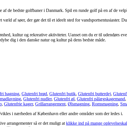
f de bedste golfbaner i Danmark. Spil en runde golf på en af de velp
ld af søer, der gør det til et ideelt sted for vandsportsentusiaster. Du 
hed, kultur og rekreative aktiviteter. Uanset om du er til udendørs even
ordybe dig i den danske natur og kultur på dens bedste måde.
fri bagning
,
Glutenfri brød
,
Glutenfri butik
,
Glutenfri butterdej
,
Glutenf
 madlavning
,
Glutenfri nudler
,
Glutenfri øl
,
Glutenfri pålægskagemand
p
,
Glutenfrie kager
,
Grillarrangement
,
Ølsmagning
,
Romsmagning
,
Sma
vikles i nærheden af København eller andre områder som der ledes i.
ktive arrangementer så er det muligt at
klikke ind på mange oplevelsesk