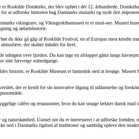
e er Roskilde Domkirke, der blev opført i det 12. århundrede. Domkirken 
for at udforske historien bag Danmarks monarki og nyde den imponeren
anmarks vikingearv, og Vikingeskibsmuseet er et must-see. Museet huser 
gning og søfartshistorie.
 du ikke gå glip af Roskilde Festival, en af Europas mest kendte musikf
 atmosfære, der skaber minder for livet.
yde udsigten over fjorden. Du kan tage en afslappet gåtur langs havnep
for sine farverige solnedgange.
des historie, er Roskilde Museum et fantastisk sted at besøge. Museet h
sitet, der er kendt for sin innovative tilgang til uddannelse og forsknin
ampusområde.
ggelige caféer og restauranter, hvor du kan smage lækker dansk mad og 
ur og naturskønhed. Uanset om du er interesseret i at udforske fortiden, 
kke ned i Danmarks rigdom af traditioner og samtidig opleve den modern