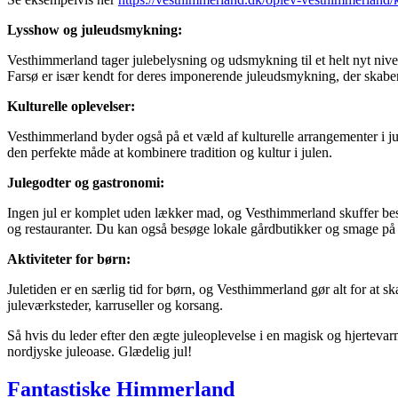
Lysshow og juleudsmykning:
Vesthimmerland tager julebelysning og udsmykning til et helt nyt ni
Farsø er især kendt for deres imponerende juleudsmykning, der skaber e
Kulturelle oplevelser:
Vesthimmerland byder også på et væld af kulturelle arrangementer i jul
den perfekte måde at kombinere tradition og kultur i julen.
Julegodter og gastronomi:
Ingen jul er komplet uden lækker mad, og Vesthimmerland skuffer beste
og restauranter. Du kan også besøge lokale gårdbutikker og smage på f
Aktiviteter for børn:
Juletiden er en særlig tid for børn, og Vesthimmerland gør alt for at
juleværksteder, karruseller og korsang.
Så hvis du leder efter den ægte juleoplevelse i en magisk og hjerteva
nordjyske juleoase. Glædelig jul!
Fantastiske Himmerland