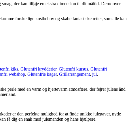
 smag, der kan tilføje en ekstra dimension til dit måltid. Derudover
dekomme forskellige kostbehov og skabe fantastiske retter, som alle kan
tenfri kiks
,
Glutenfri krydderier
,
Glutenfri kursus
,
Glutenfri
enfri webshop
,
Glutenfrie kager
,
Grillarrangement
,
jul
,
yske perle med en varm og hjertevarm atmosfære, der fejrer julens ånd
immerland.
keder er den perfekte mulighed for at finde unikke julegaver, nyde
 kan få dig en snak med julemanden og hans hjælpere.