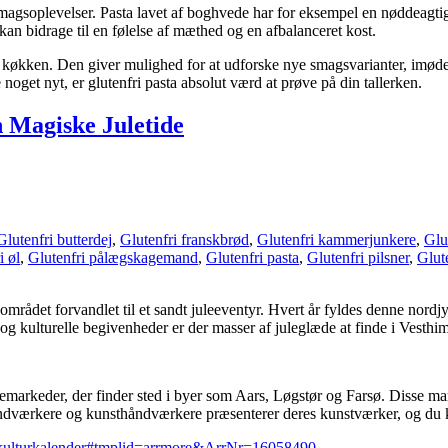
smagsoplevelser. Pasta lavet af boghvede har for eksempel en nøddeagtig
et kan bidrage til en følelse af mæthed og en afbalanceret kost.
derne køkken. Den giver mulighed for at udforske nye smagsvarianter, imø
noget nyt, er glutenfri pasta absolut værd at prøve på din tallerken.
 Magiske Juletide
Glutenfri butterdej
,
Glutenfri franskbrød
,
Glutenfri kammerjunkere
,
Glu
i øl
,
Glutenfri pålægskagemand
,
Glutenfri pasta
,
Glutenfri pilsner
,
Glut
rådet forvandlet til et sandt juleeventyr. Hvert år fyldes denne nordj
 og kulturelle begivenheder er der masser af juleglæde at finde i Vesth
emarkeder, der finder sted i byer som Aars, Løgstør og Farsø. Disse mar
håndværkere og kunsthåndværkere præsenterer deres kunstværker, og du
d/kulturkalender#tmplid=arrmore&ArrNr=16058490