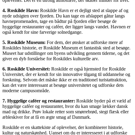
oplevelser. Det er en utrolig atmosfære, der skaber minder for livet.
4. Roskilde Havn:
Roskilde Havn er et dejligt sted at slappe af og
nyde udsigten over fjorden. Du kan tage en afslappet gåtur langs
havnepromenaden, tage en bådtur på fjorden eller besøge de
hyggelige restauranter og caféer, der ligger langs vandet. Havnen er
også kendt for sine farverige solnedgange.
5. Roskilde Museum:
For dem, der ønsker at udforske mere af
Roskildes historie, er Roskilde Museum et fantastisk sted at besøge.
Museet har udstillinger om byens udvikling gennem tiderne, og det
giver en dyb forståelse for Roskildes kulturelle arv.
6. Roskilde Universitet:
Roskilde er også hjemsted for Roskilde
Universitet, der er kendt for sin innovative tilgang til uddannelse og
forskning. Selvom det måske ikke er en traditionel turistattraktion,
kan det være interessant at besøge universitetet og udforske dets
moderne campusområde.
7. Hyggelige caféer og restauranter:
Roskilde byder på et væld af
hyggelige caféer og restauranter, hvor du kan smage lækker dansk
mad og drikke. Prøv lokale retter som smørrebrød, stegt flæsk eller
æbleskiver for at få en ægte smag af Danmark.
Roskilde er en skattekiste af oplevelser, der kombinerer historie,
kultur og naturskønhed. Uanset om du er interesseret i at udforske