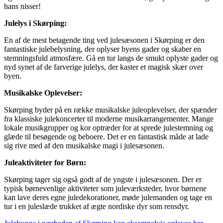
hans nisser!
Julelys i Skørping:
En af de mest betagende ting ved julesæsonen i Skørping er den
fantastiske julebelysning, der oplyser byens gader og skaber en
stemningsfuld atmosfære. Gå en tur langs de smukt oplyste gader og
nyd synet af de farverige julelys, der kaster et magisk skær over
byen.
Musikalske Oplevelser:
Skørping byder på en række musikalske juleoplevelser, der spænder
fra klassiske julekoncerter til moderne musikarrangementer. Mange
lokale musikgrupper og kor optræder for at sprede julestemning og
glæde til besøgende og beboere. Det er en fantastisk måde at lade
sig rive med af den musikalske magi i julesæsonen.
Juleaktiviteter for Børn:
Skørping tager sig også godt af de yngste i julesæsonen. Der er
typisk børnevenlige aktiviteter som juleværksteder, hvor børnene
kan lave deres egne juledekorationer, møde julemanden og tage en
tur i en juleslæde trukket af ægte nordiske dyr som rensdyr.