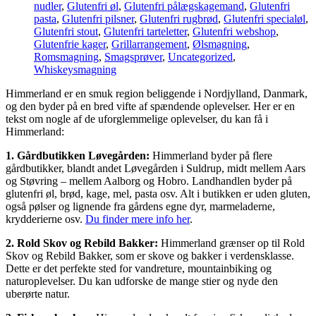
nudler
,
Glutenfri øl
,
Glutenfri pålægskagemand
,
Glutenfri
pasta
,
Glutenfri pilsner
,
Glutenfri rugbrød
,
Glutenfri specialøl
,
Glutenfri stout
,
Glutenfri tarteletter
,
Glutenfri webshop
,
Glutenfrie kager
,
Grillarrangement
,
Ølsmagning
,
Romsmagning
,
Smagsprøver
,
Uncategorized
,
Whiskeysmagning
Himmerland er en smuk region beliggende i Nordjylland, Danmark,
og den byder på en bred vifte af spændende oplevelser. Her er en
tekst om nogle af de uforglemmelige oplevelser, du kan få i
Himmerland:
1. Gårdbutikken Løvegården:
Himmerland byder på flere
gårdbutikker, blandt andet Løvegården i Suldrup, midt mellem Aars
og Støvring – mellem Aalborg og Hobro. Landhandlen byder på
glutenfri øl, brød, kage, mel, pasta osv. Alt i butikken er uden gluten,
også pølser og lignende fra gårdens egne dyr, marmeladerne,
krydderierne osv.
Du finder mere info her
.
2. Rold Skov og Rebild Bakker:
Himmerland grænser op til Rold
Skov og Rebild Bakker, som er skove og bakker i verdensklasse.
Dette er det perfekte sted for vandreture, mountainbiking og
naturoplevelser. Du kan udforske de mange stier og nyde den
uberørte natur.