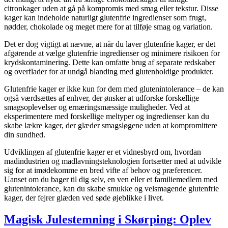
citronkager uden at gå på kompromis med smag eller tekstur. Disse
kager kan indeholde naturligt glutenfrie ingredienser som frugt,
nødder, chokolade og meget mere for at tilføje smag og variation.
Det er dog vigtigt at nævne, at når du laver glutenfrie kager, er det
afgørende at vælge glutenfrie ingredienser og minimere risikoen for
krydskontaminering. Dette kan omfatte brug af separate redskaber
og overflader for at undgå blanding med glutenholdige produkter.
Glutenfrie kager er ikke kun for dem med glutenintolerance – de kan
også værdsættes af enhver, der ønsker at udforske forskellige
smagsoplevelser og ernæringsmæssige muligheder. Ved at
eksperimentere med forskellige meltyper og ingredienser kan du
skabe lækre kager, der glæder smagsløgene uden at kompromittere
din sundhed.
Udviklingen af glutenfrie kager er et vidnesbyrd om, hvordan
madindustrien og madlavningsteknologien fortsætter med at udvikle
sig for at imødekomme en bred vifte af behov og præferencer.
Uanset om du bager til dig selv, en ven eller et familiemedlem med
glutenintolerance, kan du skabe smukke og velsmagende glutenfrie
kager, der fejrer glæden ved søde øjeblikke i livet.
Magisk Julestemning i Skørping: Oplev