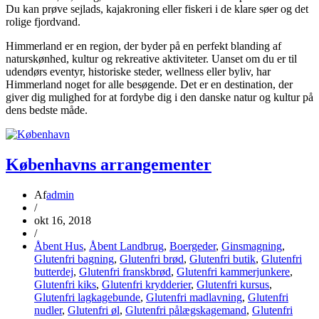
Du kan prøve sejlads, kajakroning eller fiskeri i de klare søer og det
rolige fjordvand.
Himmerland er en region, der byder på en perfekt blanding af
naturskønhed, kultur og rekreative aktiviteter. Uanset om du er til
udendørs eventyr, historiske steder, wellness eller byliv, har
Himmerland noget for alle besøgende. Det er en destination, der
giver dig mulighed for at fordybe dig i den danske natur og kultur på
dens bedste måde.
Københavns arrangementer
Af
admin
/
okt 16, 2018
/
Åbent Hus
,
Åbent Landbrug
,
Boergeder
,
Ginsmagning
,
Glutenfri bagning
,
Glutenfri brød
,
Glutenfri butik
,
Glutenfri
butterdej
,
Glutenfri franskbrød
,
Glutenfri kammerjunkere
,
Glutenfri kiks
,
Glutenfri krydderier
,
Glutenfri kursus
,
Glutenfri lagkagebunde
,
Glutenfri madlavning
,
Glutenfri
nudler
,
Glutenfri øl
,
Glutenfri pålægskagemand
,
Glutenfri