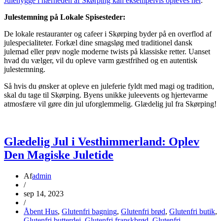
Julehygge i nærheden af Skørping kan eksempelvis opleves her
.
Julestemning på Lokale Spisesteder:
De lokale restauranter og cafeer i Skørping byder på en overflod af
julespecialiteter. Forkæl dine smagsløg med traditionel dansk
julemad eller prøv nogle moderne twists på klassiske retter. Uanset
hvad du vælger, vil du opleve varm gæstfrihed og en autentisk
julestemning.
Så hvis du ønsker at opleve en juleferie fyldt med magi og tradition,
skal du tage til Skørping. Byens unikke juleevents og hjertevarme
atmosfære vil gøre din jul uforglemmelig. Glædelig jul fra Skørping!
Glædelig Jul i Vesthimmerland: Oplev
Den Magiske Juletide
Af
admin
/
sep 14, 2023
/
Åbent Hus
,
Glutenfri bagning
,
Glutenfri brød
,
Glutenfri butik
,
Glutenfri butterdej
,
Glutenfri franskbrød
,
Glutenfri