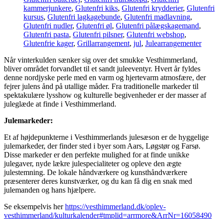
kammerjunkere
,
Glutenfri kiks
,
Glutenfri krydderier
,
Glutenfri
kursus
,
Glutenfri lagkagebunde
,
Glutenfri madlavning
,
Glutenfri nudler
,
Glutenfri øl
,
Glutenfri pålægskagemand
,
Glutenfri pasta
,
Glutenfri pilsner
,
Glutenfri webshop
,
Glutenfrie kager
,
Grillarrangement
,
jul
,
Julearrangementer
Når vinterkulden sænker sig over det smukke Vesthimmerland,
bliver området forvandlet til et sandt juleeventyr. Hvert år fyldes
denne nordjyske perle med en varm og hjertevarm atmosfære, der
fejrer julens ånd på utallige måder. Fra traditionelle markeder til
spektakulære lysshow og kulturelle begivenheder er der masser af
juleglæde at finde i Vesthimmerland.
Julemarkeder:
Et af højdepunkterne i Vesthimmerlands julesæson er de hyggelige
julemarkeder, der finder sted i byer som Aars, Løgstør og Farsø.
Disse markeder er den perfekte mulighed for at finde unikke
julegaver, nyde lækre julespecialiteter og opleve den ægte
julestemning. De lokale håndværkere og kunsthåndværkere
præsenterer deres kunstværker, og du kan få dig en snak med
julemanden og hans hjælpere.
Se eksempelvis her
https://vesthimmerland.dk/oplev-
vesthimmerland/kulturkalender#tmplid=arrmore&ArrNr=16058490