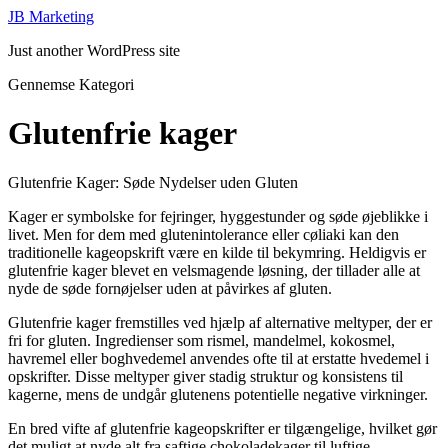
JB Marketing
Just another WordPress site
Gennemse Kategori
Glutenfrie kager
Glutenfrie Kager: Søde Nydelser uden Gluten
Kager er symbolske for fejringer, hyggestunder og søde øjeblikke i
livet. Men for dem med glutenintolerance eller cøliaki kan den
traditionelle kageopskrift være en kilde til bekymring. Heldigvis er
glutenfrie kager blevet en velsmagende løsning, der tillader alle at
nyde de søde fornøjelser uden at påvirkes af gluten.
Glutenfrie kager fremstilles ved hjælp af alternative meltyper, der er
fri for gluten. Ingredienser som rismel, mandelmel, kokosmel,
havremel eller boghvedemel anvendes ofte til at erstatte hvedemel i
opskrifter. Disse meltyper giver stadig struktur og konsistens til
kagerne, mens de undgår glutenens potentielle negative virkninger.
En bred vifte af glutenfrie kageopskrifter er tilgængelige, hvilket gør
det muligt at nyde alt fra saftige chokoladekager til luftige