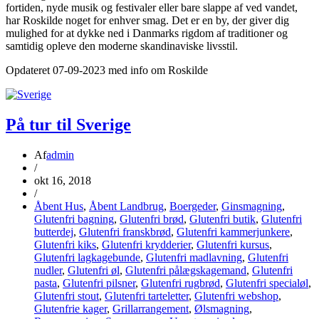
fortiden, nyde musik og festivaler eller bare slappe af ved vandet,
har Roskilde noget for enhver smag. Det er en by, der giver dig
mulighed for at dykke ned i Danmarks rigdom af traditioner og
samtidig opleve den moderne skandinaviske livsstil.
Opdateret 07-09-2023 med info om Roskilde
På tur til Sverige
Af
admin
/
okt 16, 2018
/
Åbent Hus
,
Åbent Landbrug
,
Boergeder
,
Ginsmagning
,
Glutenfri bagning
,
Glutenfri brød
,
Glutenfri butik
,
Glutenfri
butterdej
,
Glutenfri franskbrød
,
Glutenfri kammerjunkere
,
Glutenfri kiks
,
Glutenfri krydderier
,
Glutenfri kursus
,
Glutenfri lagkagebunde
,
Glutenfri madlavning
,
Glutenfri
nudler
,
Glutenfri øl
,
Glutenfri pålægskagemand
,
Glutenfri
pasta
,
Glutenfri pilsner
,
Glutenfri rugbrød
,
Glutenfri specialøl
,
Glutenfri stout
,
Glutenfri tarteletter
,
Glutenfri webshop
,
Glutenfrie kager
,
Grillarrangement
,
Ølsmagning
,