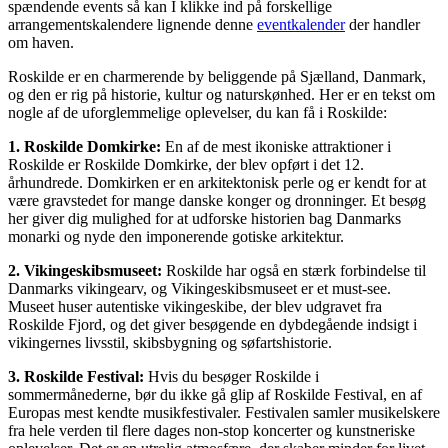
spændende events så kan I klikke ind på forskellige
arrangementskalendere lignende denne
eventkalender
der handler
om haven.
Roskilde er en charmerende by beliggende på Sjælland, Danmark,
og den er rig på historie, kultur og naturskønhed. Her er en tekst om
nogle af de uforglemmelige oplevelser, du kan få i Roskilde:
1. Roskilde Domkirke:
En af de mest ikoniske attraktioner i
Roskilde er Roskilde Domkirke, der blev opført i det 12.
århundrede. Domkirken er en arkitektonisk perle og er kendt for at
være gravstedet for mange danske konger og dronninger. Et besøg
her giver dig mulighed for at udforske historien bag Danmarks
monarki og nyde den imponerende gotiske arkitektur.
2. Vikingeskibsmuseet:
Roskilde har også en stærk forbindelse til
Danmarks vikingearv, og Vikingeskibsmuseet er et must-see.
Museet huser autentiske vikingeskibe, der blev udgravet fra
Roskilde Fjord, og det giver besøgende en dybdegående indsigt i
vikingernes livsstil, skibsbygning og søfartshistorie.
3. Roskilde Festival:
Hvis du besøger Roskilde i
sommermånederne, bør du ikke gå glip af Roskilde Festival, en af
Europas mest kendte musikfestivaler. Festivalen samler musikelskere
fra hele verden til flere dages non-stop koncerter og kunstneriske