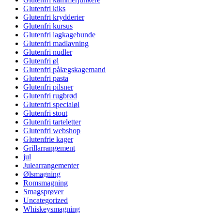
Glutenfri kiks
Glutenfri krydderier
Glutenfri kursus
Glutenfri lagkagebunde
Glutenfri madlavning
Glutenfri nudler
Glutenfri øl
Glutenfri pålægskagemand
Glutenfri pasta
Glutenfri pilsner
Glutenfri rugbrød
Glutenfri specialøl
Glutenfri stout
Glutenfri tarteletter
Glutenfri webshop
Glutenfrie kager
Grillarrangement
jul
Julearrangementer
Ølsmagning
Romsmagning
Smagsprøver
Uncategorized
Whiskeysmagning