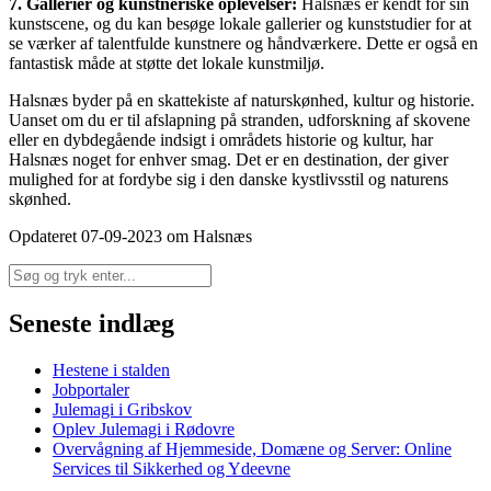
7. Gallerier og kunstneriske oplevelser:
Halsnæs er kendt for sin
kunstscene, og du kan besøge lokale gallerier og kunststudier for at
se værker af talentfulde kunstnere og håndværkere. Dette er også en
fantastisk måde at støtte det lokale kunstmiljø.
Halsnæs byder på en skattekiste af naturskønhed, kultur og historie.
Uanset om du er til afslapning på stranden, udforskning af skovene
eller en dybdegående indsigt i områdets historie og kultur, har
Halsnæs noget for enhver smag. Det er en destination, der giver
mulighed for at fordybe sig i den danske kystlivsstil og naturens
skønhed.
Opdateret 07-09-2023 om Halsnæs
Seneste indlæg
Hestene i stalden
Jobportaler
Julemagi i Gribskov
Oplev Julemagi i Rødovre
Overvågning af Hjemmeside, Domæne og Server: Online
Services til Sikkerhed og Ydeevne