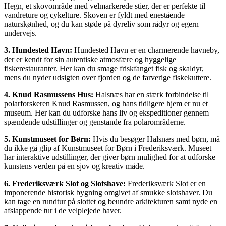
Hegn, et skovområde med velmarkerede stier, der er perfekte til
vandreture og cykelture. Skoven er fyldt med enestående
naturskønhed, og du kan støde på dyreliv som rådyr og egern
undervejs.
3. Hundested Havn:
Hundested Havn er en charmerende havneby,
der er kendt for sin autentiske atmosfære og hyggelige
fiskerestauranter. Her kan du smage friskfanget fisk og skaldyr,
mens du nyder udsigten over fjorden og de farverige fiskekuttere.
4. Knud Rasmussens Hus:
Halsnæs har en stærk forbindelse til
polarforskeren Knud Rasmussen, og hans tidligere hjem er nu et
museum. Her kan du udforske hans liv og ekspeditioner gennem
spændende udstillinger og genstande fra polarområderne.
5. Kunstmuseet for Børn:
Hvis du besøger Halsnæs med børn, må
du ikke gå glip af Kunstmuseet for Børn i Frederiksværk. Museet
har interaktive udstillinger, der giver børn mulighed for at udforske
kunstens verden på en sjov og kreativ måde.
6. Frederiksværk Slot og Slotshave:
Frederiksværk Slot er en
imponerende historisk bygning omgivet af smukke slotshaver. Du
kan tage en rundtur på slottet og beundre arkitekturen samt nyde en
afslappende tur i de velplejede haver.