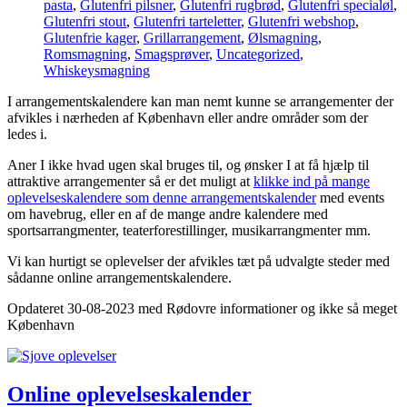
pasta
,
Glutenfri pilsner
,
Glutenfri rugbrød
,
Glutenfri specialøl
,
Glutenfri stout
,
Glutenfri tarteletter
,
Glutenfri webshop
,
Glutenfrie kager
,
Grillarrangement
,
Ølsmagning
,
Romsmagning
,
Smagsprøver
,
Uncategorized
,
Whiskeysmagning
I arrangementskalendere kan man nemt kunne se arrangementer der
afvikles i nærheden af København eller andre områder som der
ledes i.
Aner I ikke hvad ugen skal bruges til, og ønsker I at få hjælp til
attraktive arrangementer så er det muligt at
klikke ind på mange
oplevelseskalendere som denne arrangementskalender
med events
om havebrug, eller en af de mange andre kalendere med
sportsarrangmenter, teaterforestillinger, musikarrangmenter mm.
Vi kan hurtigt se oplevelser der afvikles tæt på udvalgte steder med
sådanne online arrangementskalendere.
Opdateret 30-08-2023 med Rødovre informationer og ikke så meget
København
Online oplevelseskalender