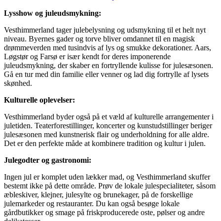
Lysshow og juleudsmykning:
Vesthimmerland tager julebelysning og udsmykning til et helt nyt
niveau. Byernes gader og torve bliver omdannet til en magisk
drømmeverden med tusindvis af lys og smukke dekorationer. Aars,
Løgstør og Farsø er især kendt for deres imponerende
juleudsmykning, der skaber en fortryllende kulisse for julesæsonen.
Gå en tur med din familie eller venner og lad dig fortrylle af lysets
skønhed.
Kulturelle oplevelser:
Vesthimmerland byder også på et væld af kulturelle arrangementer i
juletiden. Teaterforestillinger, koncerter og kunstudstillinger beriger
julesæsonen med kunstnerisk flair og underholdning for alle aldre.
Det er den perfekte måde at kombinere tradition og kultur i julen.
Julegodter og gastronomi:
Ingen jul er komplet uden lækker mad, og Vesthimmerland skuffer
bestemt ikke på dette område. Prøv de lokale julespecialiteter, såsom
æbleskiver, klejner, julesylte og brunekager, på de forskellige
julemarkeder og restauranter. Du kan også besøge lokale
gårdbutikker og smage på friskproducerede oste, pølser og andre