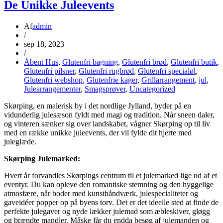
De Unikke Juleevents
Af
admin
/
sep 18, 2023
/
Åbent Hus
,
Glutenfri bagning
,
Glutenfri brød
,
Glutenfri butik
,
Glutenfri pilsner
,
Glutenfri rugbrød
,
Glutenfri specialøl
,
Glutenfri webshop
,
Glutenfrie kager
,
Grillarrangement
,
jul
,
Julearrangementer
,
Smagsprøver
,
Uncategorized
Skørping, en malerisk by i det nordlige Jylland, byder på en
vidunderlig julesæson fyldt med magi og tradition. Når sneen daler,
og vinteren sænker sig over landskabet, vågner Skørping op til liv
med en række unikke juleevents, der vil fylde dit hjerte med
juleglæde.
Skørping Julemarked:
Hvert år forvandles Skørpings centrum til et julemarked lige ud af et
eventyr. Du kan opleve den romantiske stemning og den hyggelige
atmosfære, når boder med kunsthåndværk, julespecialiteter og
gaveidéer popper op på byens torv. Det er det ideelle sted at finde de
perfekte julegaver og nyde lækker julemad som æbleskiver, gløgg
og brændte mandler. Måske får du endda besøg af julemanden og