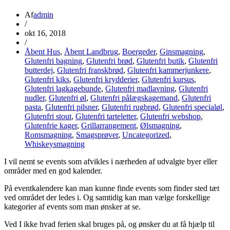
Af
admin
/
okt 16, 2018
/
Åbent Hus
,
Åbent Landbrug
,
Boergeder
,
Ginsmagning
,
Glutenfri bagning
,
Glutenfri brød
,
Glutenfri butik
,
Glutenfri
butterdej
,
Glutenfri franskbrød
,
Glutenfri kammerjunkere
,
Glutenfri kiks
,
Glutenfri krydderier
,
Glutenfri kursus
,
Glutenfri lagkagebunde
,
Glutenfri madlavning
,
Glutenfri
nudler
,
Glutenfri øl
,
Glutenfri pålægskagemand
,
Glutenfri
pasta
,
Glutenfri pilsner
,
Glutenfri rugbrød
,
Glutenfri specialøl
,
Glutenfri stout
,
Glutenfri tarteletter
,
Glutenfri webshop
,
Glutenfrie kager
,
Grillarrangement
,
Ølsmagning
,
Romsmagning
,
Smagsprøver
,
Uncategorized
,
Whiskeysmagning
I vil nemt se events som afvikles i nærheden af udvalgte byer eller
områder med en god kalender.
På eventkalendere kan man kunne finde events som finder sted tæt
ved området der ledes i. Og samtidig kan man vælge forskellige
kategorier af events som man ønsker at se.
Ved I ikke hvad ferien skal bruges på, og ønsker du at få hjælp til