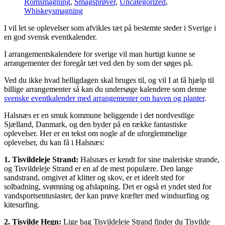
Romsmagning
,
Smagsprøver
,
Uncategorized
,
Whiskeysmagning
I vil let se oplevelser som afvikles tæt på bestemte steder i Sverige i
en god svensk eventkalender.
I arrangementskalendere for sverige vil man hurtigt kunne se
arrangementer der foregår tæt ved den by som der søges på.
Ved du ikke hvad helligdagen skal bruges til, og vil I at få hjælp til
billige arrangementer så kan du undersøge kalendere som denne
svenske eventkalender med arrangementer om haven og planter
.
Halsnæs er en smuk kommune beliggende i det nordvestlige
Sjælland, Danmark, og den byder på en række fantastiske
oplevelser. Her er en tekst om nogle af de uforglemmelige
oplevelser, du kan få i Halsnæs:
1. Tisvildeleje Strand:
Halsnæs er kendt for sine maleriske strande,
og Tisvildeleje Strand er en af de mest populære. Den lange
sandstrand, omgivet af klitter og skov, er et ideelt sted for
solbadning, svømning og afslapning. Det er også et yndet sted for
vandsportsentusiaster, der kan prøve kræfter med windsurfing og
kitesurfing.
2. Tisvilde Hegn:
Lige bag Tisvildeleje Strand finder du Tisvilde