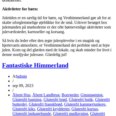
delikatesser.
Aktiviteter for børn:
Juletiden er en særlig tid for børn, og Vesthimmerland gør alt for at
skabe uforglemmelige øjeblikke for de små. Udover besøget hos
julemanden på markederne er der ofte børnevenlige aktiviteter som
juleværksteder, karruseller og korsang.
Så hvis du leder efter den ægte juleoplevelse i en magisk og
hjertevarm atmosfære, er Vesthimmerland det perfekte sted at fejre
julen. Kom og del glæden med de lokale, og skab minder for livet i
denne nordjyske juleoase. Glædelig jul!
Fantastiske Himmerland
Af
admin
/
sep 09, 2023
/
Åbent Hus
,
Åbent Landbrug
,
Boergeder
,
Ginsmagning
,
Glutenfri bagning
,
Glutenfri brød
,
Glutenfri butik
,
Glutenfri
butterdej
,
Glutenfri franskbrød
,
Glutenfri kammerjunkere
,
Glutenfri kiks
,
Glutenfri krydderier
,
Glutenfri kursus
,
Glutenfri lagkagebunde
,
Glutenfri madlavning
,
Glutenfri