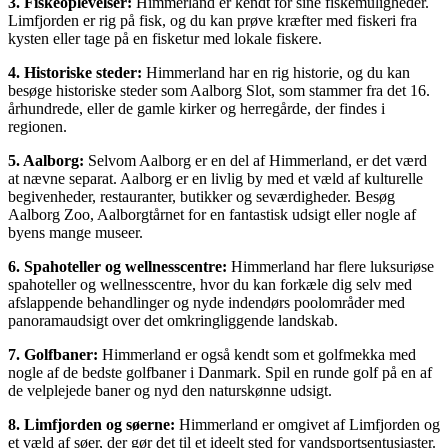
3. Fiskeoplevelser:
Himmerland er kendt for sine fiskemuligheder.
Limfjorden er rig på fisk, og du kan prøve kræfter med fiskeri fra
kysten eller tage på en fisketur med lokale fiskere.
4. Historiske steder:
Himmerland har en rig historie, og du kan
besøge historiske steder som Aalborg Slot, som stammer fra det 16.
århundrede, eller de gamle kirker og herregårde, der findes i
regionen.
5. Aalborg:
Selvom Aalborg er en del af Himmerland, er det værd
at nævne separat. Aalborg er en livlig by med et væld af kulturelle
begivenheder, restauranter, butikker og seværdigheder. Besøg
Aalborg Zoo, Aalborgtårnet for en fantastisk udsigt eller nogle af
byens mange museer.
6. Spahoteller og wellnesscentre:
Himmerland har flere luksuriøse
spahoteller og wellnesscentre, hvor du kan forkæle dig selv med
afslappende behandlinger og nyde indendørs poolområder med
panoramaudsigt over det omkringliggende landskab.
7. Golfbaner:
Himmerland er også kendt som et golfmekka med
nogle af de bedste golfbaner i Danmark. Spil en runde golf på en af
de velplejede baner og nyd den naturskønne udsigt.
8. Limfjorden og søerne:
Himmerland er omgivet af Limfjorden og
et væld af søer, der gør det til et ideelt sted for vandsportsentusiaster.