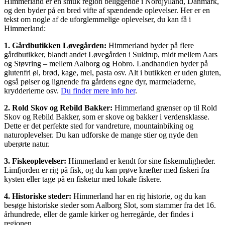
Himmerland er en smuk region beliggende i Nordjylland, Danmark,
og den byder på en bred vifte af spændende oplevelser. Her er en
tekst om nogle af de uforglemmelige oplevelser, du kan få i
Himmerland:
1. Gårdbutikken Løvegården:
Himmerland byder på flere
gårdbutikker, blandt andet Løvegården i Suldrup, midt mellem Aars
og Støvring – mellem Aalborg og Hobro. Landhandlen byder på
glutenfri øl, brød, kage, mel, pasta osv. Alt i butikken er uden gluten,
også pølser og lignende fra gårdens egne dyr, marmeladerne,
krydderierne osv.
Du finder mere info her
.
2. Rold Skov og Rebild Bakker:
Himmerland grænser op til Rold
Skov og Rebild Bakker, som er skove og bakker i verdensklasse.
Dette er det perfekte sted for vandreture, mountainbiking og
naturoplevelser. Du kan udforske de mange stier og nyde den
uberørte natur.
3. Fiskeoplevelser:
Himmerland er kendt for sine fiskemuligheder.
Limfjorden er rig på fisk, og du kan prøve kræfter med fiskeri fra
kysten eller tage på en fisketur med lokale fiskere.
4. Historiske steder:
Himmerland har en rig historie, og du kan
besøge historiske steder som Aalborg Slot, som stammer fra det 16.
århundrede, eller de gamle kirker og herregårde, der findes i
regionen.