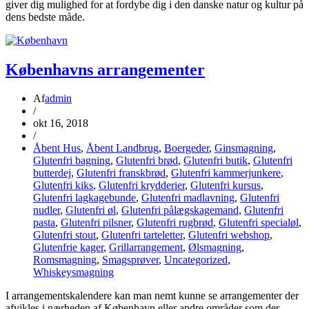
giver dig mulighed for at fordybe dig i den danske natur og kultur på
dens bedste måde.
Københavns arrangementer
Af
admin
/
okt 16, 2018
/
Åbent Hus
,
Åbent Landbrug
,
Boergeder
,
Ginsmagning
,
Glutenfri bagning
,
Glutenfri brød
,
Glutenfri butik
,
Glutenfri
butterdej
,
Glutenfri franskbrød
,
Glutenfri kammerjunkere
,
Glutenfri kiks
,
Glutenfri krydderier
,
Glutenfri kursus
,
Glutenfri lagkagebunde
,
Glutenfri madlavning
,
Glutenfri
nudler
,
Glutenfri øl
,
Glutenfri pålægskagemand
,
Glutenfri
pasta
,
Glutenfri pilsner
,
Glutenfri rugbrød
,
Glutenfri specialøl
,
Glutenfri stout
,
Glutenfri tarteletter
,
Glutenfri webshop
,
Glutenfrie kager
,
Grillarrangement
,
Ølsmagning
,
Romsmagning
,
Smagsprøver
,
Uncategorized
,
Whiskeysmagning
I arrangementskalendere kan man nemt kunne se arrangementer der
afvikles i nærheden af København eller andre områder som der