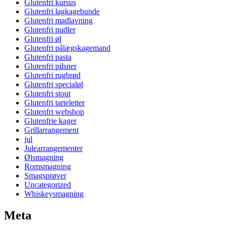
Glutenfri kursus
Glutenfri lagkagebunde
Glutenfri madlavning
Glutenfri nudler
Glutenfri øl
Glutenfri pålægskagemand
Glutenfri pasta
Glutenfri pilsner
Glutenfri rugbrød
Glutenfri specialøl
Glutenfri stout
Glutenfri tarteletter
Glutenfri webshop
Glutenfrie kager
Grillarrangement
jul
Julearrangementer
Ølsmagning
Romsmagning
Smagsprøver
Uncategorized
Whiskeysmagning
Meta