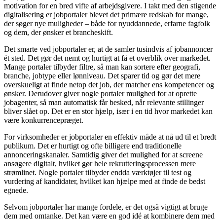
motivation for en bred vifte af arbejdsgivere. I takt med den stigende
digitalisering er jobportaler blevet det primære redskab for mange,
der søger nye muligheder – både for nyuddannede, erfarne fagfolk
og dem, der ønsker et brancheskift.
Det smarte ved jobportaler er, at de samler tusindvis af jobannoncer
ét sted. Det gør det nemt og hurtigt at få et overblik over markedet.
Mange portaler tilbyder filtre, så man kan sortere efter geografi,
branche, jobtype eller lønniveau. Det sparer tid og gør det mere
overskueligt at finde netop det job, der matcher ens kompetencer og
ønsker. Derudover giver nogle portaler mulighed for at oprette
jobagenter, så man automatisk får besked, når relevante stillinger
bliver slået op. Det er en stor hjælp, især i en tid hvor markedet kan
være konkurrencepræget.
For virksomheder er jobportaler en effektiv måde at nå ud til et bredt
publikum. Det er hurtigt og ofte billigere end traditionelle
annonceringskanaler. Samtidig giver det mulighed for at screene
ansøgere digitalt, hvilket gør hele rekrutteringsprocessen mere
strømlinet. Nogle portaler tilbyder endda værktøjer til test og
vurdering af kandidater, hvilket kan hjælpe med at finde de bedst
egnede.
Selvom jobportaler har mange fordele, er det også vigtigt at bruge
dem med omtanke. Det kan være en god idé at kombinere dem med