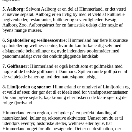
5. Aalborg:
Selvom Aalborg er en del af Himmerland, er det værd
at nævne separat. Aalborg er en livlig by med et væld af kulturelle
begivenheder, restauranter, butikker og seværdigheder. Besøg
Aalborg Zoo, Aalborgtårnet for en fantastisk udsigt eller nogle af
byens mange museer.
6. Spahoteller og wellnesscentre:
Himmerland har flere luksuriøse
spahoteller og wellnesscentre, hvor du kan forkæle dig selv med
afslappende behandlinger og nyde indendørs poolområder med
panoramaudsigt over det omkringliggende landskab.
7. Golfbaner:
Himmerland er også kendt som et golfmekka med
nogle af de bedste golfbaner i Danmark. Spil en runde golf på en af
de velplejede baner og nyd den naturskønne udsigt.
8. Limfjorden og søerne:
Himmerland er omgivet af Limfjorden og
et væld af søer, der gør det til et ideelt sted for vandsportsentusiaster.
Du kan prøve sejlads, kajakroning eller fiskeri i de klare søer og det
rolige fjordvand.
Himmerland er en region, der byder på en perfekt blanding af
naturskønhed, kultur og rekreative aktiviteter. Uanset om du er til
udendørs eventyr, historiske steder, wellness eller byliv, har
Himmerland noget for alle besøgende. Det er en destination, der