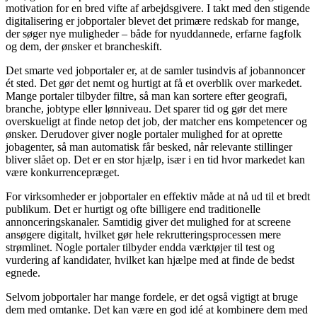
motivation for en bred vifte af arbejdsgivere. I takt med den stigende
digitalisering er jobportaler blevet det primære redskab for mange,
der søger nye muligheder – både for nyuddannede, erfarne fagfolk
og dem, der ønsker et brancheskift.
Det smarte ved jobportaler er, at de samler tusindvis af jobannoncer
ét sted. Det gør det nemt og hurtigt at få et overblik over markedet.
Mange portaler tilbyder filtre, så man kan sortere efter geografi,
branche, jobtype eller lønniveau. Det sparer tid og gør det mere
overskueligt at finde netop det job, der matcher ens kompetencer og
ønsker. Derudover giver nogle portaler mulighed for at oprette
jobagenter, så man automatisk får besked, når relevante stillinger
bliver slået op. Det er en stor hjælp, især i en tid hvor markedet kan
være konkurrencepræget.
For virksomheder er jobportaler en effektiv måde at nå ud til et bredt
publikum. Det er hurtigt og ofte billigere end traditionelle
annonceringskanaler. Samtidig giver det mulighed for at screene
ansøgere digitalt, hvilket gør hele rekrutteringsprocessen mere
strømlinet. Nogle portaler tilbyder endda værktøjer til test og
vurdering af kandidater, hvilket kan hjælpe med at finde de bedst
egnede.
Selvom jobportaler har mange fordele, er det også vigtigt at bruge
dem med omtanke. Det kan være en god idé at kombinere dem med