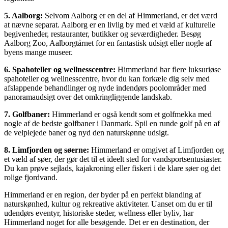
5. Aalborg:
Selvom Aalborg er en del af Himmerland, er det værd
at nævne separat. Aalborg er en livlig by med et væld af kulturelle
begivenheder, restauranter, butikker og seværdigheder. Besøg
Aalborg Zoo, Aalborgtårnet for en fantastisk udsigt eller nogle af
byens mange museer.
6. Spahoteller og wellnesscentre:
Himmerland har flere luksuriøse
spahoteller og wellnesscentre, hvor du kan forkæle dig selv med
afslappende behandlinger og nyde indendørs poolområder med
panoramaudsigt over det omkringliggende landskab.
7. Golfbaner:
Himmerland er også kendt som et golfmekka med
nogle af de bedste golfbaner i Danmark. Spil en runde golf på en af
de velplejede baner og nyd den naturskønne udsigt.
8. Limfjorden og søerne:
Himmerland er omgivet af Limfjorden og
et væld af søer, der gør det til et ideelt sted for vandsportsentusiaster.
Du kan prøve sejlads, kajakroning eller fiskeri i de klare søer og det
rolige fjordvand.
Himmerland er en region, der byder på en perfekt blanding af
naturskønhed, kultur og rekreative aktiviteter. Uanset om du er til
udendørs eventyr, historiske steder, wellness eller byliv, har
Himmerland noget for alle besøgende. Det er en destination, der