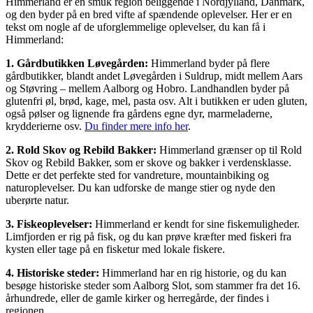
Himmerland er en smuk region beliggende i Nordjylland, Danmark,
og den byder på en bred vifte af spændende oplevelser. Her er en
tekst om nogle af de uforglemmelige oplevelser, du kan få i
Himmerland:
1. Gårdbutikken Løvegården:
Himmerland byder på flere
gårdbutikker, blandt andet Løvegården i Suldrup, midt mellem Aars
og Støvring – mellem Aalborg og Hobro. Landhandlen byder på
glutenfri øl, brød, kage, mel, pasta osv. Alt i butikken er uden gluten,
også pølser og lignende fra gårdens egne dyr, marmeladerne,
krydderierne osv.
Du finder mere info her
.
2. Rold Skov og Rebild Bakker:
Himmerland grænser op til Rold
Skov og Rebild Bakker, som er skove og bakker i verdensklasse.
Dette er det perfekte sted for vandreture, mountainbiking og
naturoplevelser. Du kan udforske de mange stier og nyde den
uberørte natur.
3. Fiskeoplevelser:
Himmerland er kendt for sine fiskemuligheder.
Limfjorden er rig på fisk, og du kan prøve kræfter med fiskeri fra
kysten eller tage på en fisketur med lokale fiskere.
4. Historiske steder:
Himmerland har en rig historie, og du kan
besøge historiske steder som Aalborg Slot, som stammer fra det 16.
århundrede, eller de gamle kirker og herregårde, der findes i
regionen.