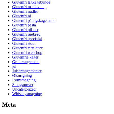
Glutenfri lagkagebunde
Glutenfri madlavning
Glutenfri nudler
Glutenfri øl
Glutenfri pålægskagemand
Glutenfri pasta
Glutenfri pilsner
Glutenfri rugbrød
Glutenfri specialøl
Glutenfri stout
Glutenfri tarteletter
Glutenfri webshop
Glutenfrie kager
Grillarrangement
jul
Julearrangementer
Ølsmagning
Romsmagning
Smagsprøver
Uncategorized
Whiskeysmagning
Meta