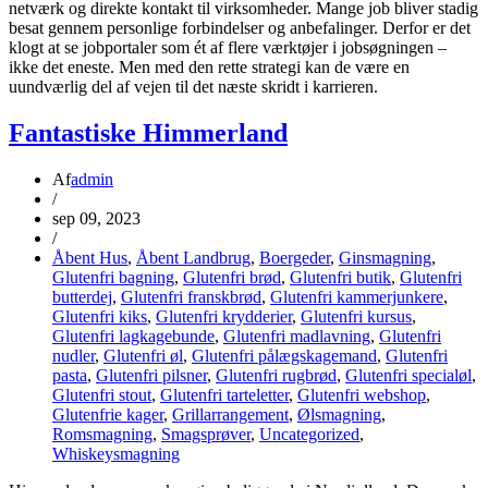
netværk og direkte kontakt til virksomheder. Mange job bliver stadig
besat gennem personlige forbindelser og anbefalinger. Derfor er det
klogt at se jobportaler som ét af flere værktøjer i jobsøgningen –
ikke det eneste. Men med den rette strategi kan de være en
uundværlig del af vejen til det næste skridt i karrieren.
Fantastiske Himmerland
Af
admin
/
sep 09, 2023
/
Åbent Hus
,
Åbent Landbrug
,
Boergeder
,
Ginsmagning
,
Glutenfri bagning
,
Glutenfri brød
,
Glutenfri butik
,
Glutenfri
butterdej
,
Glutenfri franskbrød
,
Glutenfri kammerjunkere
,
Glutenfri kiks
,
Glutenfri krydderier
,
Glutenfri kursus
,
Glutenfri lagkagebunde
,
Glutenfri madlavning
,
Glutenfri
nudler
,
Glutenfri øl
,
Glutenfri pålægskagemand
,
Glutenfri
pasta
,
Glutenfri pilsner
,
Glutenfri rugbrød
,
Glutenfri specialøl
,
Glutenfri stout
,
Glutenfri tarteletter
,
Glutenfri webshop
,
Glutenfrie kager
,
Grillarrangement
,
Ølsmagning
,
Romsmagning
,
Smagsprøver
,
Uncategorized
,
Whiskeysmagning