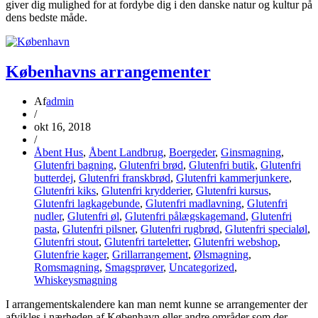
giver dig mulighed for at fordybe dig i den danske natur og kultur på
dens bedste måde.
Københavns arrangementer
Af
admin
/
okt 16, 2018
/
Åbent Hus
,
Åbent Landbrug
,
Boergeder
,
Ginsmagning
,
Glutenfri bagning
,
Glutenfri brød
,
Glutenfri butik
,
Glutenfri
butterdej
,
Glutenfri franskbrød
,
Glutenfri kammerjunkere
,
Glutenfri kiks
,
Glutenfri krydderier
,
Glutenfri kursus
,
Glutenfri lagkagebunde
,
Glutenfri madlavning
,
Glutenfri
nudler
,
Glutenfri øl
,
Glutenfri pålægskagemand
,
Glutenfri
pasta
,
Glutenfri pilsner
,
Glutenfri rugbrød
,
Glutenfri specialøl
,
Glutenfri stout
,
Glutenfri tarteletter
,
Glutenfri webshop
,
Glutenfrie kager
,
Grillarrangement
,
Ølsmagning
,
Romsmagning
,
Smagsprøver
,
Uncategorized
,
Whiskeysmagning
I arrangementskalendere kan man nemt kunne se arrangementer der
afvikles i nærheden af København eller andre områder som der