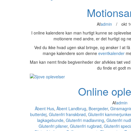
Motionsa
Af
admin
/
okt 1
I online kalendere kan man hurtigt kunne se oplevelse
motionere med andre, er det hurtigt og ne
Ved du ikke hvad ugen skal bringe, og ønsker I at få h
mange kalendere som denne
eventkalender
med
Man kan nemt finde begivenheder der afvikles tæt ved 
du finde et godt 
Online opl
Af
admin
Åbent Hus
,
Åbent Landbrug
,
Boergeder
,
Ginsmagni
butterdej
,
Glutenfri franskbrød
,
Glutenfri kammerjunke
lagkagebunde
,
Glutenfri madlavning
,
Glutenfri nud
Glutenfri pilsner
,
Glutenfri rugbrød
,
Glutenfri speci