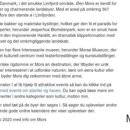
 Danmark, i det smukke Limfjord-område. Øen Mors er kendt for
er og charmerende landsbyer. Med et areal på omkring 367
ors den største ø i Limfjorden.
bakker og maleriske kystlinjer, hvilket gør den til et paradis for
perler, herunder Jesperhus Blomsterpark, som er en smuk have
amt den imponerende Hanklit, en dramatisk klippeformation med
vet og det omkringliggende landskab.
. Øen har flere interessante museer, herunder Morsø Museum, der
et kulturelt centrum med teaterforestillinger og kunstudstillinger.
riske rigdomme er Mors en destination, der tilbyder en unik
r interesseret i at udforske naturen, lære om øens kultur eller
de, byder Mors dig velkommen med åbne arme.
ker I at få hjælp til attraktive events så kan du klikke ind på
 med events om planter og haven
. Du kan også læse mere om
menter i andre kategorier som kultur, motion mm.
r sted tæt på de byer der søges i. Så søger du oplevelser andre
inde gode online kalendere der viser oplevelser der.
ep 2023 med info om Mors