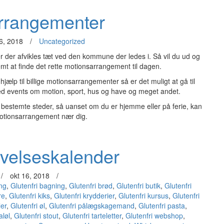
rrangementer
6, 2018
/
Uncategorized
r der afvikles tæt ved den kommune der ledes i. Så vil du ud og
mt at finde det rette motionsarrangement til dagen.
jælp til billige motionsarrangementer så er det muligt at gå til
 events om motion, sport, hus og have og meget andet.
bestemte steder, så uanset om du er hjemme eller på ferie, kan
motionsarrangement nær dig.
evelseskalender
/
okt 16, 2018
/
ng
,
Glutenfri bagning
,
Glutenfri brød
,
Glutenfri butik
,
Glutenfri
re
,
Glutenfri kiks
,
Glutenfri krydderier
,
Glutenfri kursus
,
Glutenfri
ler
,
Glutenfri øl
,
Glutenfri pålægskagemand
,
Glutenfri pasta
,
aløl
,
Glutenfri stout
,
Glutenfri tarteletter
,
Glutenfri webshop
,