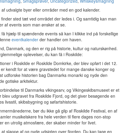
msmagning
,
Smagsprøver
,
Uncategorized
,
Whiskeysmagning
n af udvalgte byer eller områder med en god kalender.
inder sted tæt ved området der ledes i. Og samtidig kan man
ier af events som man ønsker at se.
 få hjælp til spændende events så kan I klikke ind på forskellige
 denne
eventkalender
der handler om haven.
, Danmark, og den er rig på historie, kultur og naturskønhed.
rglemmelige oplevelser, du kan få i Roskilde:
ioner i Roskilde er Roskilde Domkirke, der blev opført i det 12.
 er kendt for at være gravstedet for mange danske konger og
r at udforske historien bag Danmarks monarki og nyde den
e gotiske arkitektur.
orbindelse til Danmarks vikingearv, og Vikingeskibsmuseet er et
 blev udgravet fra Roskilde Fjord, og det giver besøgende en
 livsstil, skibsbygning og søfartshistorie.
mermånederne, bør du ikke gå glip af Roskilde Festival, en af
amler musikelskere fra hele verden til flere dages non-stop
er en utrolig atmosfære, der skaber minder for livet.
d at slappe af og nyde udsigten over fjorden. Du kan tage en