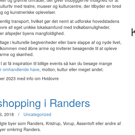
arker og grønne områder, der giver indbyggerne mulighed for at
ulturliv med teatre, museer og kulturcentre, der tilbyder en bred
ng og kunstneriske oplevelser.
entlig transport, hvilket gør det nemt at udforske hovedstadens
ovre sit eget unikke lokalsamfund med indkøbsmuligheder,
der afspejler byens mangfoldighed.
tage i kulturelle begivenheder eller bare slappe af og nyde livet,
lkommen med åbne arme og inviterer besøgende til at opleve
arme og skønhed.
I at få inspiration til billige events så kan du besøge mange
er omhandlende have
, motion, kultur eller meget andet.
ber 2023 med info om Hvidovre
shopping i Randers
6, 2018
/
Uncategorized
lgte byer som Randers, Kristrup, Vorup, Assentoft eller andre af
yer omkring Randers.