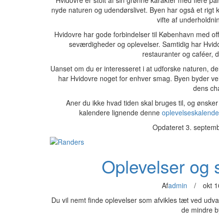
Hvidovre er stolt af sin grønne karakter med flere p
nyde naturen og udendørslivet. Byen har også et rigt k
vifte af underholdni
Hvidovre har gode forbindelser til København med off
seværdigheder og oplevelser. Samtidig har Hvid
restauranter og caféer, 
Uanset om du er interesseret i at udforske naturen, del
har Hvidovre noget for enhver smag. Byen byder ve
dens ch
Aner du ikke hvad tiden skal bruges til, og ønsker 
kalendere lignende denne
oplevelseskalend
Opdateret 3. septem
Oplevelser og 
Af
admin
/
okt 1
Du vil nemt finde oplevelser som afvikles tæt ved udva
de mindre b