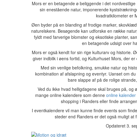
Mors er en betagende ø beliggende i det nordvestlige
sin enestående natur, imponerende kyststrækning
kvadratkilometer er M
Øen byder på en blanding af frodige marker, skovklædte 
naturelskere. Besøgende kan udforske en række natur
fyldt med farverige blomster og eksotiske planter, s
en betagende udsigt over ha
Mors er også kendt for sin rige kulturarv og historie
giver indblik i øens fortid, og Kulturhuset Mors, der er 
Med sin venlige befolkning, smukke natur og histo
kombination af afslapning og eventyr. Uanset om du e
bare slappe af på de rolige stran
Ved du ikke hvad helligdagene skal bruges på, og øns
mange online kalendere som denne
online kalender
shopping i Randers eller finde arrange
I eventkalendere vil man kunne finde events som finde
steder end Randers er det også muligt at f
Opdateret 3. s