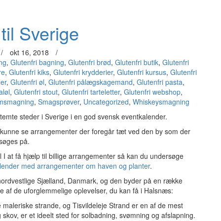
til Sverige
/
okt 16, 2018
/
ng
,
Glutenfri bagning
,
Glutenfri brød
,
Glutenfri butik
,
Glutenfri
re
,
Glutenfri kiks
,
Glutenfri krydderier
,
Glutenfri kursus
,
Glutenfri
ler
,
Glutenfri øl
,
Glutenfri pålægskagemand
,
Glutenfri pasta
,
aløl
,
Glutenfri stout
,
Glutenfri tarteletter
,
Glutenfri webshop
,
msmagning
,
Smagsprøver
,
Uncategorized
,
Whiskeysmagning
estemte steder i Sverige i en god svensk eventkalender.
t kunne se arrangementer der foregår tæt ved den by som der
søges på.
l I at få hjælp til billige arrangementer så kan du undersøge
lender med arrangementer om haven og planter
.
ordvestlige Sjælland, Danmark, og den byder på en række
le af de uforglemmelige oplevelser, du kan få i Halsnæs:
 maleriske strande, og Tisvildeleje Strand er en af de mest
 skov, er et ideelt sted for solbadning, svømning og afslapning.