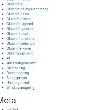
Glutenfri øl
Glutenfri pålægskagemand
Glutenfri pasta
Glutenfri pilsner
Glutenfri rugbrød
Glutenfri specialøl
Glutenfri stout
Glutenfri tarteletter
Glutenfri webshop
Glutenfrie kager
Grillarrangement
jul
Julearrangementer
Ølsmagning
Romsmagning
Smagsprøver
Uncategorized
Whiskeysmagning
Meta
Log ind