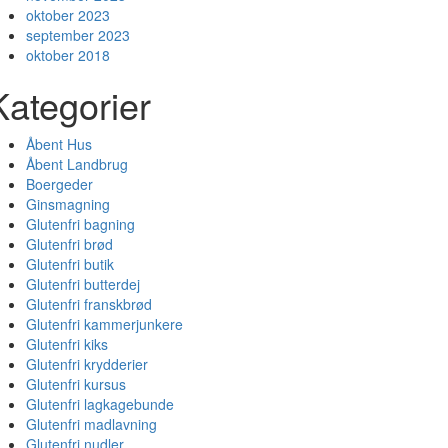
oktober 2023
september 2023
oktober 2018
Kategorier
Åbent Hus
Åbent Landbrug
Boergeder
Ginsmagning
Glutenfri bagning
Glutenfri brød
Glutenfri butik
Glutenfri butterdej
Glutenfri franskbrød
Glutenfri kammerjunkere
Glutenfri kiks
Glutenfri krydderier
Glutenfri kursus
Glutenfri lagkagebunde
Glutenfri madlavning
Glutenfri nudler