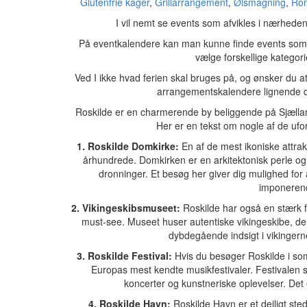
Glutenfrie kager
,
Grillarrangement
,
Ølsmagning
,
Ro
I vil nemt se events som afvikles i nærhede
På eventkalendere kan man kunne finde events som f
vælge forskellige kategor
Ved I ikke hvad ferien skal bruges på, og ønsker du at
arrangementskalendere lignende
Roskilde er en charmerende by beliggende på Sjælland
Her er en tekst om nogle af de ufo
1. Roskilde Domkirke:
En af de mest ikoniske attrakt
århundrede. Domkirken er en arkitektonisk perle og
dronninger. Et besøg her giver dig mulighed fo
imponerend
2. Vikingeskibsmuseet:
Roskilde har også en stærk f
must-see. Museet huser autentiske vikingeskibe, der
dybdegående indsigt i vikingernes
3. Roskilde Festival:
Hvis du besøger Roskilde i som
Europas mest kendte musikfestivaler. Festivalen s
koncerter og kunstneriske oplevelser. Det 
4. Roskilde Havn:
Roskilde Havn er et dejligt ste