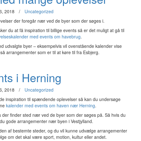
6, 2018
/
Uncategorized
velser der foregår nær ved de byer som der søges i.
 du at få inspiration til billige events så er det muligt at gå til
velseskalender med events om havebrug
.
 ved udvalgte byer – eksempelvis vil ovenstående kalender vise
 arrangementer som er til at køre til fra Esbjerg.
ts i Herning
6, 2018
/
Uncategorized
finde inspiration til spændende oplevelser så kan du undersøge
ine
kalender med events om haven nær Herning
.
ts der finder sted nær ved de byer som der søges på. Så hvis du
r du gode arrangementer nær byen i Vestjylland.
den af bestemte steder, og du vil kunne udvælge arrangementer
ge om det skal være sport, motion, kultur eller andet.