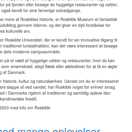
r på fjorden eller besøge de hyggelige restauranter og caféer,
r også kendt for sine farverige solnedgange.
e mere af Roskildes historie, er Roskilde Museum et fantastisk
udvikling gennem tiderne, og det giver en dyb forståelse for
es kulturelle arv.
 Roskilde Universitet, der er kendt for sin innovative tilgang til
traditionel turistattraktion, kan det være interessant at besøge
rske dets moderne campusområde.
r på et væld af hyggelige caféer og restauranter, hvor du kan
 som smørrebrød, stegt flæsk eller æbleskiver for at få en ægte
 af Danmark.
er historie, kultur og naturskønhed. Uanset om du er interesseret
r bare slappe af ved vandet, har Roskilde noget for enhver smag.
 ned i Danmarks rigdom af traditioner og samtidig opleve den
andinaviske livsstil.
2023 med info om Roskilde
med mange oplevelser