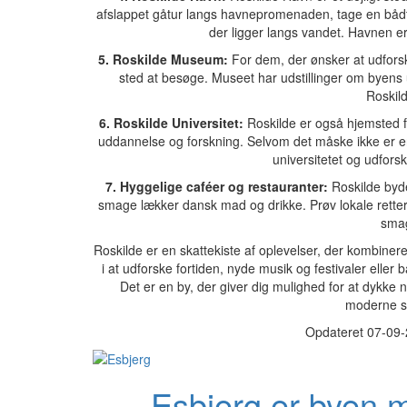
afslappet gåtur langs havnepromenaden, tage en bådtu
der ligger langs vandet. Havnen e
5. Roskilde Museum:
For dem, der ønsker at udforsk
sted at besøge. Museet har udstillinger om byens 
Roskild
6. Roskilde Universitet:
Roskilde er også hjemsted for
uddannelse og forskning. Selvom det måske ikke er en 
universitetet og udfo
7. Hyggelige caféer og restauranter:
Roskilde byde
smage lækker dansk mad og drikke. Prøv lokale retter
smag
Roskilde er en skattekiste af oplevelser, der kombiner
i at udforske fortiden, nyde musik og festivaler elle
Det er en by, der giver dig mulighed for at dykke
moderne sk
Opdateret 07-09-
Esbjerg er byen 