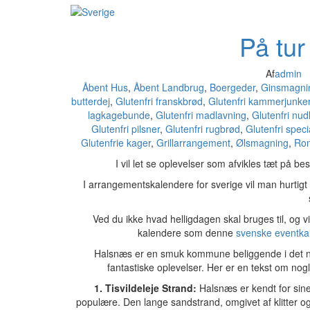
På tur 
Af
admin
Åbent Hus
,
Åbent Landbrug
,
Boergeder
,
Ginsmagni
butterdej
,
Glutenfri franskbrød
,
Glutenfri kammerjunke
lagkagebunde
,
Glutenfri madlavning
,
Glutenfri nud
Glutenfri pilsner
,
Glutenfri rugbrød
,
Glutenfri speci
Glutenfrie kager
,
Grillarrangement
,
Ølsmagning
,
Ro
I vil let se oplevelser som afvikles tæt på b
I arrangementskalendere for sverige vil man hurtig
Ved du ikke hvad helligdagen skal bruges til, og vi
kalendere som denne
svenske eventka
Halsnæs er en smuk kommune beliggende i det n
fantastiske oplevelser. Her er en tekst om nog
1. Tisvildeleje Strand:
Halsnæs er kendt for sine
populære. Den lange sandstrand, omgivet af klitter og