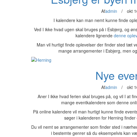
Af
admin
/
okt 1
I kalendere kan man nemt kunne finde ople
Ved I ikke hvad ugen skal bruges på i Esbjerg, og ønsker
kalendere lignende
denne ople
Man vil hurtigt finde oplevelser der finder sted tæt
mange arrangementer i Esbjerg, men også
Nye even
Af
admin
/
okt 1
Aner I ikke hvad ferien skal bruges på, og vil I at 
mange eventkalendere som denne onl
På online kalendere vil man hurtigt kunne finde even
søger i kalenderen for Herning finde
Du vil nemt se arrangementer som finder sted i nærhe
i bestemte genrer så du eksempelvis kan væl