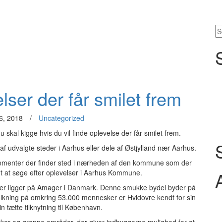
lser der får smilet frem
6, 2018
/
Uncategorized
 skal kigge hvis du vil finde oplevelse der får smilet frem.
 af udvalgte steder i Aarhus eller dele af Østjylland nær Aarhus.
ngementer der finder sted i nærheden af den kommune som der
emt at søge efter oplevelser i Aarhus Kommune.
der ligger på Amager i Danmark. Denne smukke bydel byder på
olkning på omkring 53.000 mennesker er Hvidovre kendt for sin
n tætte tilknytning til København.