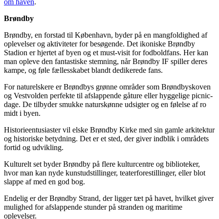
om haven
.
Brøndby
Brøndby, en forstad til København, byder på en mangfoldighed af
oplevelser og aktiviteter for besøgende. Det ikoniske Brøndby
Stadion er hjertet af byen og et must-visit for fodboldfans. Her kan
man opleve den fantastiske stemning, når Brøndby IF spiller deres
kampe, og føle fællesskabet blandt dedikerede fans.
For naturelskere er Brøndbys grønne områder som Brøndbyskoven
og Vestvolden perfekte til afslappende gåture eller hyggelige picnic-
dage. De tilbyder smukke naturskønne udsigter og en følelse af ro
midt i byen.
Historieentusiaster vil elske Brøndby Kirke med sin gamle arkitektur
og historiske betydning. Det er et sted, der giver indblik i områdets
fortid og udvikling.
Kulturelt set byder Brøndby på flere kulturcentre og biblioteker,
hvor man kan nyde kunstudstillinger, teaterforestillinger, eller blot
slappe af med en god bog.
Endelig er der Brøndby Strand, der ligger tæt på havet, hvilket giver
mulighed for afslappende stunder på stranden og maritime
oplevelser.