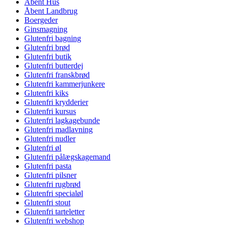
Åbent Hus
Åbent Landbrug
Boergeder
Ginsmagning
Glutenfri bagning
Glutenfri brød
Glutenfri butik
Glutenfri butterdej
Glutenfri franskbrød
Glutenfri kammerjunkere
Glutenfri kiks
Glutenfri krydderier
Glutenfri kursus
Glutenfri lagkagebunde
Glutenfri madlavning
Glutenfri nudler
Glutenfri øl
Glutenfri pålægskagemand
Glutenfri pasta
Glutenfri pilsner
Glutenfri rugbrød
Glutenfri specialøl
Glutenfri stout
Glutenfri tarteletter
Glutenfri webshop