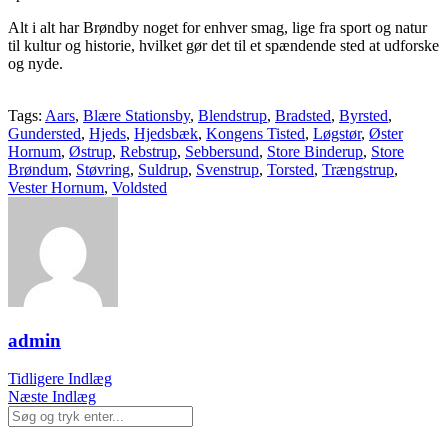
Alt i alt har Brøndby noget for enhver smag, lige fra sport og natur
til kultur og historie, hvilket gør det til et spændende sted at udforske
og nyde.
Tags:
Aars
,
Blære Stationsby
,
Blendstrup
,
Bradsted
,
Byrsted
,
Gundersted
,
Hjeds
,
Hjedsbæk
,
Kongens Tisted
,
Løgstør
,
Øster
Hornum
,
Østrup
,
Rebstrup
,
Sebbersund
,
Store Binderup
,
Store
Brøndum
,
Støvring
,
Suldrup
,
Svenstrup
,
Torsted
,
Trængstrup
,
Vester Hornum
,
Voldsted
admin
Tidligere Indlæg
Næste Indlæg