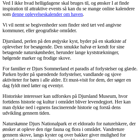
Ved I ikke hvad helligdagene skal bruges til, og ønsker I at finde
inspiration til attraktive events så kan du se mange online kalendere
som
denne oplevelseskalender om haven
.
Vi vil nemt se begivenheder som finder sted tæt ved angivne
kommuner, eller geografiske områder.
Djursland, perlen på den østjyske kyst, byder på en skatkiste af
oplevelser for besøgende. Den smukke halvø er kendt for sine
betagende naturskønheder, herunder lange kyststrækninger,
bølgende marker og frodige skove.
For familier er Djurs Sommerland et paradis af forlystelser og glæde.
Parken byder på spændende forlystelser, vandlande og sjove
aktiviteter for børn i alle aldre. Et must-visit for dem, der søger en
dag fyldt med latter og eventyr.
Historiske interesser kan udforskes på Djursland Museum, hvor
fortidens historie og kultur i området bliver levendegjort. Her kan
man dykke ned i egnens fascinerende historie og forstå dens
udvikling gennem tiden.
Naturskønne Djurs Nationalpark er et eldorado for naturelskere, der
ønsker at opleve den rige fauna og flora i området. Vandreture
gennem skove, langs kyster og over bakker giver mulighed for