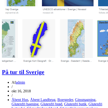
På tur til Sverige
Af
admin
/
okt 16, 2018
/
Åbent Hus
,
Åbent Landbrug
,
Boergeder
,
Ginsmagning
,
Glutenfri bagning
,
Glutenfri brød
,
Glutenfri butik
,
Glutenfri