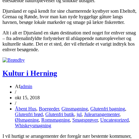
enestående naturoplevelser og smukke udsigter.
Djursland er også kendt for sine charmerende kystbyer som Ebeltoft,
Grenaa og Rønde, hvor man kan nyde hyggelige gåture langs
havnen, besøge lokale markeder og smage på lækre fiskeretter.
Alt i alt er Djursland en skøn destination med noget for enhver smag
– fra adrenalinfyldte forlystelser til afslappende naturoplevelser og
kulturelle skatte. Det er et sted, der vil efterlade et varigt indtryk hos
enhver besøgende.
Kultur i Herning
Af
admin
/
okt 15, 2018
/
Åbent Hus
,
Boergeder
,
Ginsmagning
,
Glutenfri bagning
,
Glutenfri brød
,
Glutenfri butik
,
jul
,
Julearrangementer
,
Ølsmagning
,
Romsmagning
,
Smagsprøver
,
Uncategorized
,
Whiskeysmagning
I vil hurtigt se arrangementer der foregår nær bestemte kommuner,