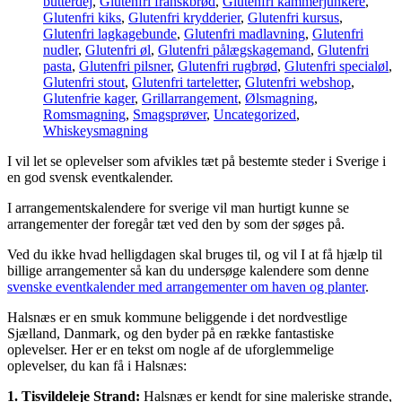
butterdej
,
Glutenfri franskbrød
,
Glutenfri kammerjunkere
,
Glutenfri kiks
,
Glutenfri krydderier
,
Glutenfri kursus
,
Glutenfri lagkagebunde
,
Glutenfri madlavning
,
Glutenfri
nudler
,
Glutenfri øl
,
Glutenfri pålægskagemand
,
Glutenfri
pasta
,
Glutenfri pilsner
,
Glutenfri rugbrød
,
Glutenfri specialøl
,
Glutenfri stout
,
Glutenfri tarteletter
,
Glutenfri webshop
,
Glutenfrie kager
,
Grillarrangement
,
Ølsmagning
,
Romsmagning
,
Smagsprøver
,
Uncategorized
,
Whiskeysmagning
I vil let se oplevelser som afvikles tæt på bestemte steder i Sverige i
en god svensk eventkalender.
I arrangementskalendere for sverige vil man hurtigt kunne se
arrangementer der foregår tæt ved den by som der søges på.
Ved du ikke hvad helligdagen skal bruges til, og vil I at få hjælp til
billige arrangementer så kan du undersøge kalendere som denne
svenske eventkalender med arrangementer om haven og planter
.
Halsnæs er en smuk kommune beliggende i det nordvestlige
Sjælland, Danmark, og den byder på en række fantastiske
oplevelser. Her er en tekst om nogle af de uforglemmelige
oplevelser, du kan få i Halsnæs:
1. Tisvildeleje Strand:
Halsnæs er kendt for sine maleriske strande,