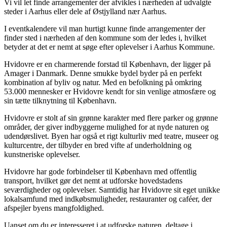
Vi vil let finde arrangementer der afvikles i nærheden af udvalgte
steder i Aarhus eller dele af Østjylland nær Aarhus.
I eventkalendere vil man hurtigt kunne finde arrangementer der
finder sted i nærheden af den kommune som der ledes i, hvilket
betyder at det er nemt at søge efter oplevelser i Aarhus Kommune.
Hvidovre er en charmerende forstad til København, der ligger på
Amager i Danmark. Denne smukke bydel byder på en perfekt
kombination af byliv og natur. Med en befolkning på omkring
53.000 mennesker er Hvidovre kendt for sin venlige atmosfære og
sin tætte tilknytning til København.
Hvidovre er stolt af sin grønne karakter med flere parker og grønne
områder, der giver indbyggerne mulighed for at nyde naturen og
udendørslivet. Byen har også et rigt kulturliv med teatre, museer og
kulturcentre, der tilbyder en bred vifte af underholdning og
kunstneriske oplevelser.
Hvidovre har gode forbindelser til København med offentlig
transport, hvilket gør det nemt at udforske hovedstadens
seværdigheder og oplevelser. Samtidig har Hvidovre sit eget unikke
lokalsamfund med indkøbsmuligheder, restauranter og caféer, der
afspejler byens mangfoldighed.
Uanset om du er interesseret i at udforske naturen, deltage i