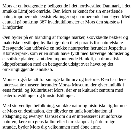
Mors er en betagende ø beliggende i det nordvestlige Danmark, i det
smukke Limfjord-område. Øen Mors er kendt for sin enestående
natur, imponerende kyststrækninger og charmerende landsbyer. Med
et areal på omkring 367 kvadratkilometer er Mors den største ø i
Limfjorden.
Øen byder på en blanding af frodige marker, skovklædte bakker og
maleriske kystlinjer, hvilket gør den til et paradis for naturelskere.
Besøgende kan udforske en række naturperler, herunder Jesperhus
Blomsterpark, som er en smuk have fyldt med farverige blomster og
eksotiske planter, samt den imponerende Hanklit, en dramatisk
klippeformation med en betagende udsigt over havet og det
omkringliggende landskab.
Mors er også kendt for sin rige kulturarv og historie. Øen har flere
interessante museer, herunder Morsø Museum, der giver indblik i
øens fortid, og Kulturhuset Mors, der er et kulturelt centrum med
teaterforestillinger og kunstudstillinger.
Med sin venlige befolkning, smukke natur og historiske rigdomme
er Mors en destination, der tilbyder en unik kombination af
afslapning og eventyr. Uanset om du er interesseret i at udforske
naturen, lære om øens kultur eller bare slappe af på de rolige
strande, byder Mors dig velkommen med åbne arme.