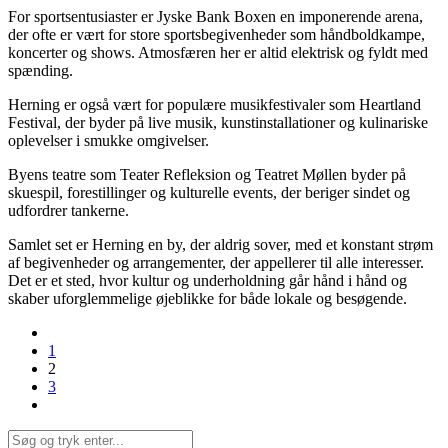
For sportsentusiaster er Jyske Bank Boxen en imponerende arena,
der ofte er vært for store sportsbegivenheder som håndboldkampe,
koncerter og shows. Atmosfæren her er altid elektrisk og fyldt med
spænding.
Herning er også vært for populære musikfestivaler som Heartland
Festival, der byder på live musik, kunstinstallationer og kulinariske
oplevelser i smukke omgivelser.
Byens teatre som Teater Refleksion og Teatret Møllen byder på
skuespil, forestillinger og kulturelle events, der beriger sindet og
udfordrer tankerne.
Samlet set er Herning en by, der aldrig sover, med et konstant strøm
af begivenheder og arrangementer, der appellerer til alle interesser.
Det er et sted, hvor kultur og underholdning går hånd i hånd og
skaber uforglemmelige øjeblikke for både lokale og besøgende.
1
2
3