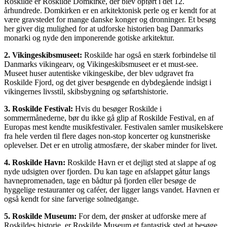
Roskilde er Roskilde Domkirke, der blev opført i det 12.
århundrede. Domkirken er en arkitektonisk perle og er kendt for at
være gravstedet for mange danske konger og dronninger. Et besøg
her giver dig mulighed for at udforske historien bag Danmarks
monarki og nyde den imponerende gotiske arkitektur.
2. Vikingeskibsmuseet:
Roskilde har også en stærk forbindelse til
Danmarks vikingearv, og Vikingeskibsmuseet er et must-see.
Museet huser autentiske vikingeskibe, der blev udgravet fra
Roskilde Fjord, og det giver besøgende en dybdegående indsigt i
vikingernes livsstil, skibsbygning og søfartshistorie.
3. Roskilde Festival:
Hvis du besøger Roskilde i
sommermånederne, bør du ikke gå glip af Roskilde Festival, en af
Europas mest kendte musikfestivaler. Festivalen samler musikelskere
fra hele verden til flere dages non-stop koncerter og kunstneriske
oplevelser. Det er en utrolig atmosfære, der skaber minder for livet.
4. Roskilde Havn:
Roskilde Havn er et dejligt sted at slappe af og
nyde udsigten over fjorden. Du kan tage en afslappet gåtur langs
havnepromenaden, tage en bådtur på fjorden eller besøge de
hyggelige restauranter og caféer, der ligger langs vandet. Havnen er
også kendt for sine farverige solnedgange.
5. Roskilde Museum:
For dem, der ønsker at udforske mere af
Roskildes historie, er Roskilde Museum et fantastisk sted at besøge.