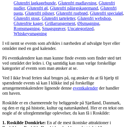
Glutenfri lagkagebunde
,
Glutenfri madlavning
,
Glutenfri
nudler
,
Glutenfri øl
,
Glutenfri pålægskagemand
,
Glutenfri
pasta
,
Glutenfri pilsner
,
Glutenfri rugbrød
,
Glutenfri specialøl
,
Glutenfri stout
,
Glutenfri tarteletter
,
Glutenfri webshop
,
Glutenfrie kager
,
Grillarrangement
,
Ølsmagning
,
Romsmagning
,
Smagsprøver
,
Uncategorized
,
Whiskeysmagning
I vil nemt se events som afvikles i nærheden af udvalgte byer eller
områder med en god kalender.
På eventkalendere kan man kunne finde events som finder sted tæt
ved området der ledes i. Og samtidig kan man vælge forskellige
kategorier af events som man ønsker at se.
Ved I ikke hvad ferien skal bruges på, og ønsker du at få hjælp til
spændende events så kan I klikke ind på forskellige
arrangementskalendere lignende denne
eventkalender
der handler
om haven.
Roskilde er en charmerende by beliggende på Sjælland, Danmark,
og den er rig på historie, kultur og naturskønhed. Her er en tekst om
nogle af de uforglemmelige oplevelser, du kan få i Roskilde:
1. Roskilde Domkirke:
En af de mest ikoniske attraktioner i