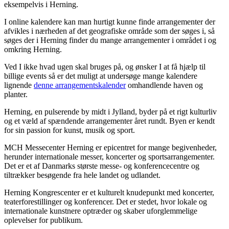
eksempelvis i Herning.
I online kalendere kan man hurtigt kunne finde arrangementer der
afvikles i nærheden af det geografiske område som der søges i, så
søges der i Herning finder du mange arrangementer i området i og
omkring Herning.
Ved I ikke hvad ugen skal bruges på, og ønsker I at få hjælp til
billige events så er det muligt at undersøge mange kalendere
lignende
denne arrangementskalender
omhandlende haven og
planter.
Herning, en pulserende by midt i Jylland, byder på et rigt kulturliv
og et væld af spændende arrangementer året rundt. Byen er kendt
for sin passion for kunst, musik og sport.
MCH Messecenter Herning er epicentret for mange begivenheder,
herunder internationale messer, koncerter og sportsarrangementer.
Det er et af Danmarks største messe- og konferencecentre og
tiltrækker besøgende fra hele landet og udlandet.
Herning Kongrescenter er et kulturelt knudepunkt med koncerter,
teaterforestillinger og konferencer. Det er stedet, hvor lokale og
internationale kunstnere optræder og skaber uforglemmelige
oplevelser for publikum.