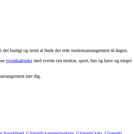
det hurtigt og nemt at finde det rette motionsarrangement til dagen.
enne
eventkalender
med events om motion, sport, hus og have og meget
nsarrangement nær dig.
ri franskbrød
,
Glutenfri kammerjunkere
,
Glutenfri kiks
,
Glutenfri