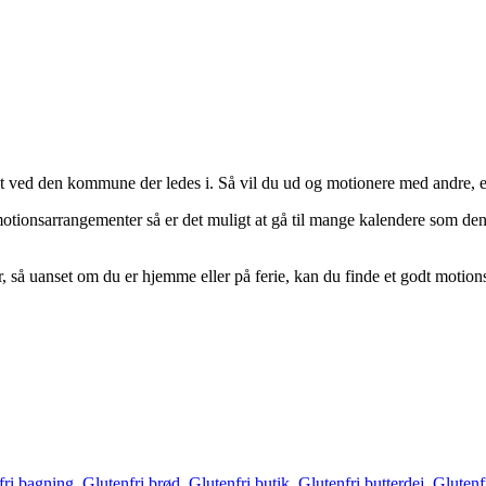
æt ved den kommune der ledes i. Så vil du ud og motionere med andre, er 
e motionsarrangementer så er det muligt at gå til mange kalendere som d
, så uanset om du er hjemme eller på ferie, kan du finde et godt motio
fri bagning
,
Glutenfri brød
,
Glutenfri butik
,
Glutenfri butterdej
,
Glutenf