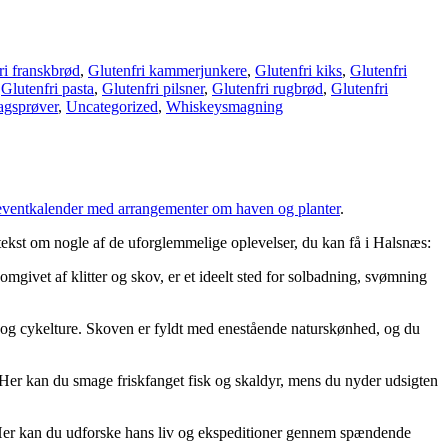
ri franskbrød
,
Glutenfri kammerjunkere
,
Glutenfri kiks
,
Glutenfri
,
Glutenfri pasta
,
Glutenfri pilsner
,
Glutenfri rugbrød
,
Glutenfri
gsprøver
,
Uncategorized
,
Whiskeysmagning
eventkalender med arrangementer om haven og planter
.
ekst om nogle af de uforglemmelige oplevelser, du kan få i Halsnæs:
mgivet af klitter og skov, er et ideelt sted for solbadning, svømning
e og cykelture. Skoven er fyldt med enestående naturskønhed, og du
Her kan du smage friskfanget fisk og skaldyr, mens du nyder udsigten
 Her kan du udforske hans liv og ekspeditioner gennem spændende