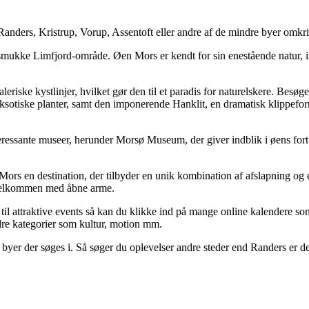
Randers, Kristrup, Vorup, Assentoft eller andre af de mindre byer omkr
 smukke Limfjord-område. Øen Mors er kendt for sin enestående natur,
riske kystlinjer, hvilket gør den til et paradis for naturelskere. Besø
ksotiske planter, samt den imponerende Hanklit, en dramatisk klippef
nteressante museer, herunder Morsø Museum, der giver indblik i øens for
rs en destination, der tilbyder en unik kombination af afslapning og e
g velkommen med åbne arme.
 til attraktive events så kan du klikke ind på mange online kalendere 
dre kategorier som kultur, motion mm.
byer der søges i. Så søger du oplevelser andre steder end Randers er det