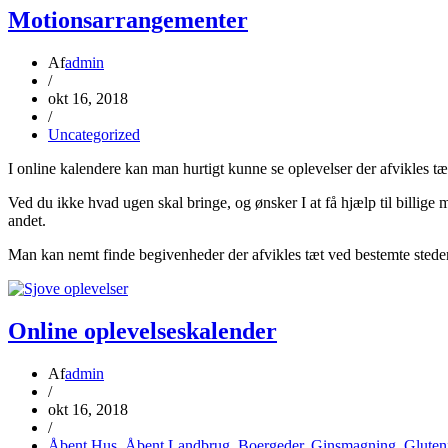
Motionsarrangementer
Af
admin
/
okt 16, 2018
/
Uncategorized
I online kalendere kan man hurtigt kunne se oplevelser der afvikles t
Ved du ikke hvad ugen skal bringe, og ønsker I at få hjælp til billig
andet.
Man kan nemt finde begivenheder der afvikles tæt ved bestemte steder
Online oplevelseskalender
Af
admin
/
okt 16, 2018
/
Åbent Hus
,
Åbent Landbrug
,
Boergeder
,
Ginsmagning
,
Gluten