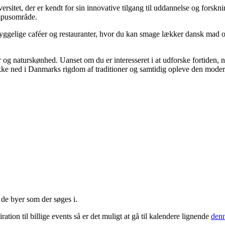
sitet, der er kendt for sin innovative tilgang til uddannelse og forsknin
ampusområde.
ggelige caféer og restauranter, hvor du kan smage lækker dansk mad og 
ur og naturskønhed. Uanset om du er interesseret i at udforske fortiden, 
kke ned i Danmarks rigdom af traditioner og samtidig opleve den modern
de byer som der søges i.
ation til billige events så er det muligt at gå til kalendere lignende
denn