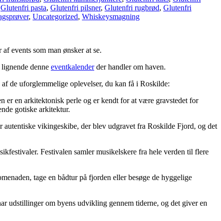
,
Glutenfri pasta
,
Glutenfri pilsner
,
Glutenfri rugbrød
,
Glutenfri
gsprøver
,
Uncategorized
,
Whiskeysmagning
r af events som man ønsker at se.
re lignende denne
eventkalender
der handler om haven.
af de uforglemmelige oplevelser, du kan få i Roskilde:
er en arkitektonisk perle og er kendt for at være gravstedet for
de gotiske arkitektur.
autentiske vikingeskibe, der blev udgravet fra Roskilde Fjord, og det
estivaler. Festivalen samler musikelskere fra hele verden til flere
romenaden, tage en bådtur på fjorden eller besøge de hyggelige
ar udstillinger om byens udvikling gennem tiderne, og det giver en