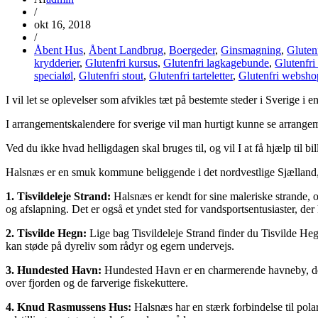
/
okt 16, 2018
/
Åbent Hus
,
Åbent Landbrug
,
Boergeder
,
Ginsmagning
,
Gluten
krydderier
,
Glutenfri kursus
,
Glutenfri lagkagebunde
,
Glutenfri
specialøl
,
Glutenfri stout
,
Glutenfri tarteletter
,
Glutenfri websho
I vil let se oplevelser som afvikles tæt på bestemte steder i Sverige i 
I arrangementskalendere for sverige vil man hurtigt kunne se arrange
Ved du ikke hvad helligdagen skal bruges til, og vil I at få hjælp til
Halsnæs er en smuk kommune beliggende i det nordvestlige Sjælland, 
1. Tisvildeleje Strand:
Halsnæs er kendt for sine maleriske strande, o
og afslapning. Det er også et yndet sted for vandsportsentusiaster, de
2. Tisvilde Hegn:
Lige bag Tisvildeleje Strand finder du Tisvilde Heg
kan støde på dyreliv som rådyr og egern undervejs.
3. Hundested Havn:
Hundested Havn er en charmerende havneby, der e
over fjorden og de farverige fiskekuttere.
4. Knud Rasmussens Hus:
Halsnæs har en stærk forbindelse til po