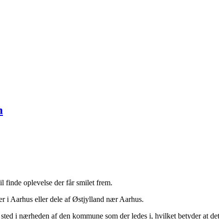
m
l finde oplevelse der får smilet frem.
er i Aarhus eller dele af Østjylland nær Aarhus.
r sted i nærheden af den kommune som der ledes i, hvilket betyder at de