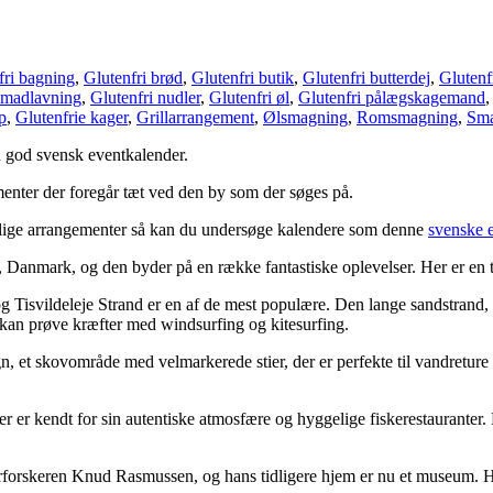
fri bagning
,
Glutenfri brød
,
Glutenfri butik
,
Glutenfri butterdej
,
Glutenf
 madlavning
,
Glutenfri nudler
,
Glutenfri øl
,
Glutenfri pålægskagemand
p
,
Glutenfrie kager
,
Grillarrangement
,
Ølsmagning
,
Romsmagning
,
Sma
en god svensk eventkalender.
menter der foregår tæt ved den by som der søges på.
 billige arrangementer så kan du undersøge kalendere som denne
svenske 
Danmark, og den byder på en række fantastiske oplevelser. Her er en t
g Tisvildeleje Strand er en af de mest populære. Den lange sandstrand, o
r kan prøve kræfter med windsurfing og kitesurfing.
n, et skovområde med velmarkerede stier, der er perfekte til vandretur
r kendt for sin autentiske atmosfære og hyggelige fiskerestauranter. 
larforskeren Knud Rasmussen, og hans tidligere hjem er nu et museum.