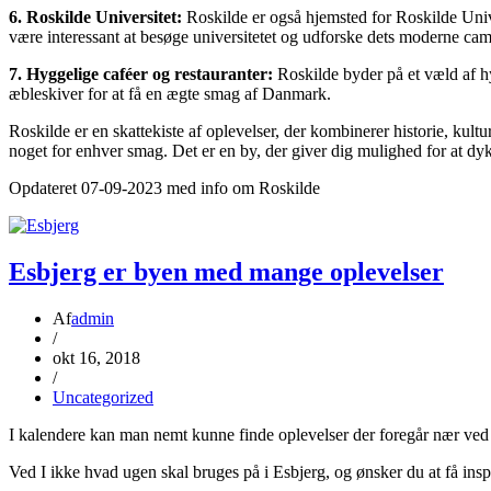
6. Roskilde Universitet:
Roskilde er også hjemsted for Roskilde Univer
være interessant at besøge universitetet og udforske dets moderne c
7. Hyggelige caféer og restauranter:
Roskilde byder på et væld af hy
æbleskiver for at få en ægte smag af Danmark.
Roskilde er en skattekiste af oplevelser, der kombinerer historie, kult
noget for enhver smag. Det er en by, der giver dig mulighed for at dy
Opdateret 07-09-2023 med info om Roskilde
Esbjerg er byen med mange oplevelser
Af
admin
/
okt 16, 2018
/
Uncategorized
I kalendere kan man nemt kunne finde oplevelser der foregår nær ved 
Ved I ikke hvad ugen skal bruges på i Esbjerg, og ønsker du at få inspir