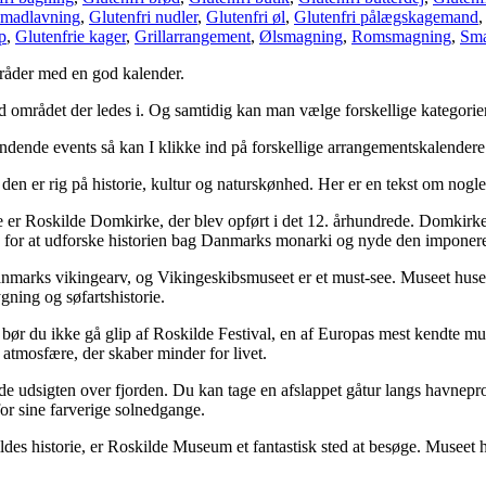
 madlavning
,
Glutenfri nudler
,
Glutenfri øl
,
Glutenfri pålægskagemand
p
,
Glutenfrie kager
,
Grillarrangement
,
Ølsmagning
,
Romsmagning
,
Sma
mråder med en god kalender.
 området der ledes i. Og samtidig kan man vælge forskellige kategorie
pændende events så kan I klikke ind på forskellige arrangementskalende
n er rig på historie, kultur og naturskønhed. Her er en tekst om nogle 
e er Roskilde Domkirke, der blev opført i det 12. århundrede. Domkirken 
for at udforske historien bag Danmarks monarki og nyde den imponeren
anmarks vikingearv, og Vikingeskibsmuseet er et must-see. Museet huser 
gning og søfartshistorie.
 du ikke gå glip af Roskilde Festival, en af Europas mest kendte musikf
 atmosfære, der skaber minder for livet.
yde udsigten over fjorden. Du kan tage en afslappet gåtur langs havnep
for sine farverige solnedgange.
des historie, er Roskilde Museum et fantastisk sted at besøge. Museet h