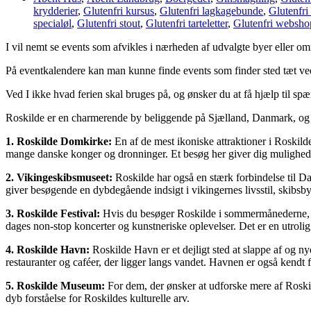
krydderier
,
Glutenfri kursus
,
Glutenfri lagkagebunde
,
Glutenfri
specialøl
,
Glutenfri stout
,
Glutenfri tarteletter
,
Glutenfri websho
I vil nemt se events som afvikles i nærheden af udvalgte byer eller o
På eventkalendere kan man kunne finde events som finder sted tæt ved
Ved I ikke hvad ferien skal bruges på, og ønsker du at få hjælp til s
Roskilde er en charmerende by beliggende på Sjælland, Danmark, og de
1. Roskilde Domkirke:
En af de mest ikoniske attraktioner i Roskild
mange danske konger og dronninger. Et besøg her giver dig mulighed 
2. Vikingeskibsmuseet:
Roskilde har også en stærk forbindelse til D
giver besøgende en dybdegående indsigt i vikingernes livsstil, skibsby
3. Roskilde Festival:
Hvis du besøger Roskilde i sommermånederne, bør
dages non-stop koncerter og kunstneriske oplevelser. Det er en utrolig
4. Roskilde Havn:
Roskilde Havn er et dejligt sted at slappe af og n
restauranter og caféer, der ligger langs vandet. Havnen er også kendt 
5. Roskilde Museum:
For dem, der ønsker at udforske mere af Roskil
dyb forståelse for Roskildes kulturelle arv.