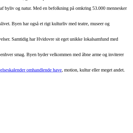
af byliv og natur. Med en befolkning på omkring 53.000 mennesker
ivet. Byen har også et rigt kulturliv med teatre, museer og
velser. Samtidig har Hvidovre sit eget unikke lokalsamfund med
t for enhver smag. Byen byder velkommen med åbne arme og inviterer
velseskalender omhandlende have
, motion, kultur eller meget andet.