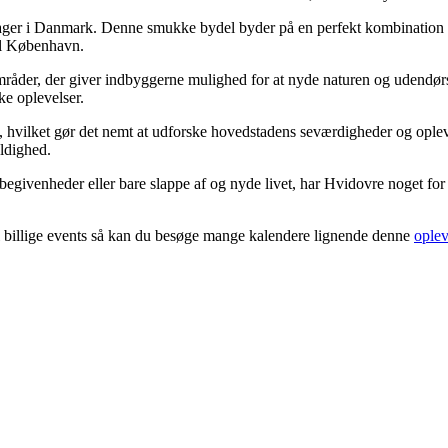
mager i Danmark. Denne smukke bydel byder på en perfekt kombination 
til København.
mråder, der giver indbyggerne mulighed for at nyde naturen og udendørsl
ke oplevelser.
, hvilket gør det nemt at udforske hovedstadens seværdigheder og ople
ldighed.
lle begivenheder eller bare slappe af og nyde livet, har Hvidovre noge
 til billige events så kan du besøge mange kalendere lignende denne
ople