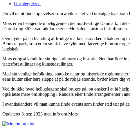
Uncategorized
Du vil nemt finde oplevelser som afvikles tæt ved udvalgte byer som 
Mors er en betagende ø beliggende i det nordvestlige Danmark, i det
på omkring 367 kvadratkilometer er Mors den største ø i Limfjorden.
Øen byder på en blanding af frodige marker, skovklædte bakker og male
Blomsterpark, som er en smuk have fyldt med farverige blomster og e
landskab.
Mors er også kendt for sin rige kulturarv og historie. Øen har flere i
teaterforestillinger og kunstudstillinger.
Med sin venlige befolkning, smukke natur og historiske rigdomme er Mo
øens kultur eller bare slappe af på de rolige strande, byder Mors di
Ved du ikke hvad helligdagene skal bruges på, og ønsker I at få hjælp
også læse mere om shopping i Randers eller finde arrangementer i an
I eventkalendere vil man kunne finde events som finder sted tæt på de 
Opdateret 3. sep 2023 med info om Mors